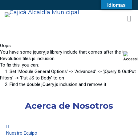
Idiomas
Oops...
You have some jquery.js library include that comes after the Slider
Revolution files js inclusion.
To fix this, you can:
1. Set 'Module General Options' -> 'Advanced' -> 'jQuery & OutPut
Filters' -> 'Put JS to Body' to on
2. Find the double jQuery.js inclusion and remove it
Acerca de Nosotros
Nuestro Equipo