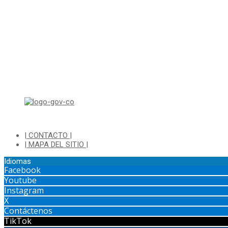
Di
| CONTACTO |
| MAPA DEL SITIO |
Idiomas
Facebook
Youtube
Instagram
X
Contáctenos
TikTok