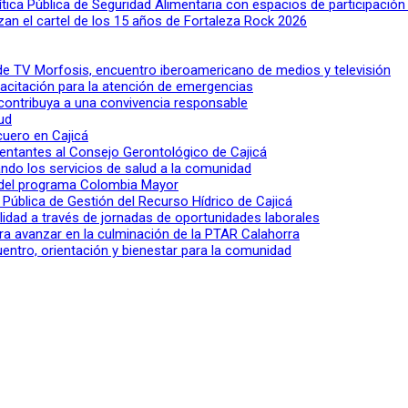
lítica Pública de Seguridad Alimentaria con espacios de participació
n el cartel de los 15 años de Fortaleza Rock 2026
l de TV Morfosis, encuentro iberoamericano de medios y televisión
apacitación para la atención de emergencias
 contribuya a una convivencia responsable
ud
 cuero en Cajicá
entantes al Consejo Gerontológico de Cajicá
ndo los servicios de salud a la comunidad
lo del programa Colombia Mayor
a Pública de Gestión del Recurso Hídrico de Cajicá
ilidad a través de jornadas de oportunidades laborales
ra avanzar en la culminación de la PTAR Calahorra
entro, orientación y bienestar para la comunidad