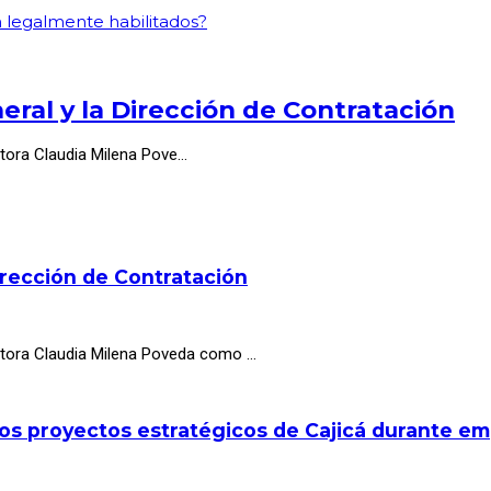
n legalmente habilitados?
ral y la Dirección de Contratación
ctora Claudia Milena Pove…
irección de Contratación
octora Claudia Milena Poveda como …
los proyectos estratégicos de Cajicá durante e