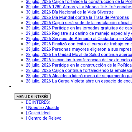
30 julio, 2026
Cajicá fortalece la construcción de la Po
30 julio, 2026
1280 Almas y La Mosca Tsé-Tsé encabeza
30 julio, 2026
Día Nacional de la Vida Silvestre
30 julio, 2026
Día Mundial contra la Trata de Personas
29 julio, 2026
Cajicá será sede de la instalación oficia
29 julio, 2026
Participe en las jornadas gratuitas de c
29 julio, 2026
Registre su canino de manejo especial y
29 julio, 2026
Servicio de Atención al Ciudadano en Sal
29 julio, 2026
Finalizó con éxito el curso de trabajo en
29 julio, 2026
Personas mayores eligieron a sus repres
28 julio, 2026
La Unidad Móvil de Salud continúa acerca
28 julio, 2026
Inician las transferencias del sexto cic
28 julio, 2026
Participe en la construcción de la Polític
28 julio, 2026
Cajicá continúa fortaleciendo la empleab
28 julio, 2026
Alcaldesa lideró mesa de seguimiento pa
28 julio, 2026
La Carpa Violeta abre un espacio de encu
MENU
DE INTERÉS
DE INTERÉS:
| Nuestro Alcalde
| Cajicá Ideal
| Centro de Relevo