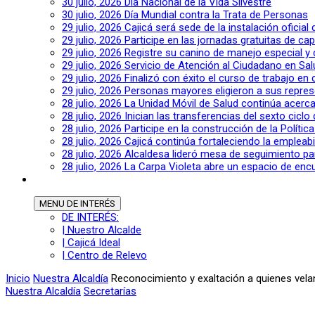
30 julio, 2026
Día Nacional de la Vida Silvestre
30 julio, 2026
Día Mundial contra la Trata de Personas
29 julio, 2026
Cajicá será sede de la instalación oficia
29 julio, 2026
Participe en las jornadas gratuitas de c
29 julio, 2026
Registre su canino de manejo especial y
29 julio, 2026
Servicio de Atención al Ciudadano en Sal
29 julio, 2026
Finalizó con éxito el curso de trabajo en
29 julio, 2026
Personas mayores eligieron a sus repres
28 julio, 2026
La Unidad Móvil de Salud continúa acerca
28 julio, 2026
Inician las transferencias del sexto cic
28 julio, 2026
Participe en la construcción de la Polític
28 julio, 2026
Cajicá continúa fortaleciendo la empleab
28 julio, 2026
Alcaldesa lideró mesa de seguimiento pa
28 julio, 2026
La Carpa Violeta abre un espacio de encu
MENU
DE INTERÉS
DE INTERÉS:
| Nuestro Alcalde
| Cajicá Ideal
| Centro de Relevo
Inicio
Nuestra Alcaldía
Reconocimiento y exaltación a quienes velan
Nuestra Alcaldía
Secretarías