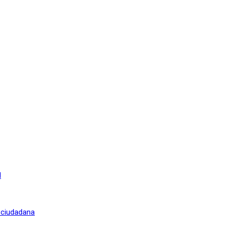
l
n ciudadana