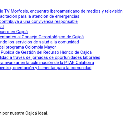
l de TV Morfosis, encuentro iberoamericano de medios y televisión
apacitación para la atención de emergencias
 contribuya a una convivencia responsable
ud
 cuero en Cajicá
entantes al Consejo Gerontológico de Cajicá
ndo los servicios de salud a la comunidad
lo del programa Colombia Mayor
a Pública de Gestión del Recurso Hídrico de Cajicá
ilidad a través de jornadas de oportunidades laborales
ra avanzar en la culminación de la PTAR Calahorra
entro, orientación y bienestar para la comunidad
 por nuestra Cajicá Ideal.