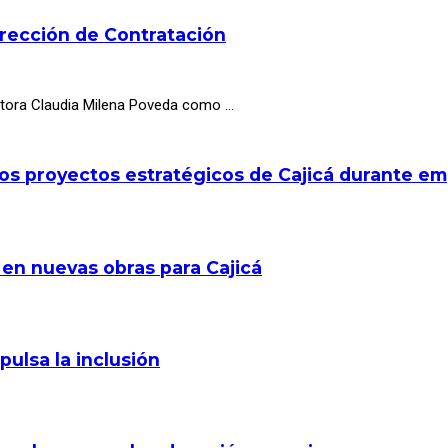
irección de Contratación
octora Claudia Milena Poveda como …
los proyectos estratégicos de Cajicá durante e
 en nuevas obras para Cajicá
pulsa la inclusión