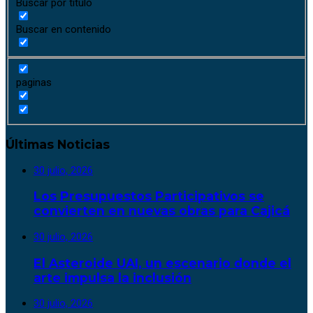
Buscar por título
Buscar en contenido
paginas
Últimas Noticias
30 julio, 2026
Los Presupuestos Participativos se
convierten en nuevas obras para Cajicá
30 julio, 2026
El Asteroide UAI, un escenario donde el
arte impulsa la inclusión
30 julio, 2026