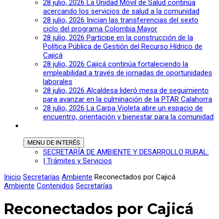
28 julio, 2026
La Unidad Móvil de Salud continúa
acercando los servicios de salud a la comunidad
28 julio, 2026
Inician las transferencias del sexto
ciclo del programa Colombia Mayor
28 julio, 2026
Participe en la construcción de la
Política Pública de Gestión del Recurso Hídrico de
Cajicá
28 julio, 2026
Cajicá continúa fortaleciendo la
empleabilidad a través de jornadas de oportunidades
laborales
28 julio, 2026
Alcaldesa lideró mesa de seguimiento
para avanzar en la culminación de la PTAR Calahorra
28 julio, 2026
La Carpa Violeta abre un espacio de
encuentro, orientación y bienestar para la comunidad
MENU
DE INTERÉS
SECRETARÍA DE AMBIENTE Y DESARROLLO RURAL:
| Trámites y Servicios
Inicio
Secretarías
Ambiente
Reconectados por Cajicá
Ambiente
Contenidos
Secretarías
Reconectados por Cajicá