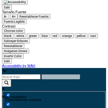
Salir
Tamaño Fuente
A-
A+
Reestablecer Fuente
Fuente Legible
Contrast
Choose color
black
white
green
blue
red
orange
yellow
navi
Subrayar Enlaces
Reestablecer
Imágenes Grises
Invertir Color
Salir
Accessibility by WAH
Más resultados
Coincidencias exactas