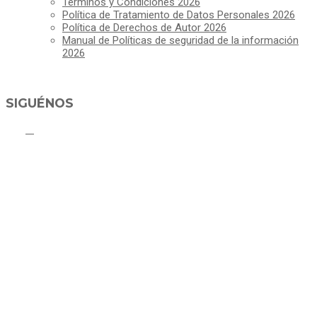
Términos y Condiciones 2026
Política de Tratamiento de Datos Personales 2026
Política de Derechos de Autor 2026
Manual de Políticas de seguridad de la información
2026
SIGUÉNOS
ALCALDÍA MUNICIPAL DE CAJICÁ
Derechos Reservados ©Alcaldía de Cajicá- Política de Privacidad
Dirección Sede Principal: Calle 2 # 4-07
Línea Gratuita PBX 8837077 - Movil PQRs +57 3152378409
Línea Anticorrupción PBX 8837077 ext 14001
Correo electrónico: ventanillapqrs-alcaldia@cajica.gov.co
Correo para Notificaciones Judiciales:
sjurnotificaciones@cajica.gov.co
Horario de Atención:
Lunes a Jueves de 8:00 a.m a 1:00 p.m - 2:00 p.m a 5:30 p.m