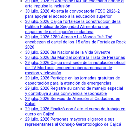
30 julio, 2026
El Asteroide UAI, un escenario donde el
arte impulsa la inclusión
30 julio, 2026
Abierta la convocatoria FESC 2026-2
para apoyar el acceso a la educación superior
30 julio, 2026
Cajicá fortalece la construcción de la
Política Pública de Seguridad Alimentaria con
espacios de participación ciudadana
30 julio, 2026
1280 Almas y La Mosca Tsé-Tsé
encabezan el cartel de los 15 años de Fortaleza Rock
2026
30 julio, 2026
Día Nacional de la Vida Silvestre
30 julio, 2026
Día Mundial contra la Trata de Personas
29 julio, 2026
Cajicá será sede de la instalación oficial
de TV Morfosis, encuentro iberoamericano de
medios y televisión
29 julio, 2026
Participe en las jornadas gratuitas de
capacitación para la atención de emergencias
29 julio, 2026
Registre su canino de manejo especial
y contribuya a una convivencia responsable
29 julio, 2026
Servicio de Atención al Ciudadano en
Salud
29 julio, 2026
Finalizó con éxito el curso de trabajo en
cuero en Cajicá
29 julio, 2026
Personas mayores eligieron a sus
representantes al Consejo Gerontológico de Cajicá