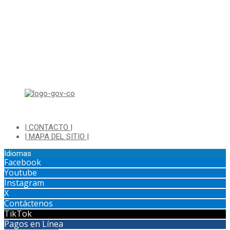
Viernes de 8:00 a.m a 1:00 p.m - 2:00 p.m a 4:30 p.m
Horario de Atención Ventanilla Hacienda:
Lunes a Viernes de 8:00 a.m a 4:00 p.m - Jornada Continua
Horario de Atención Sisbén:
Lunes a Jueves de 8:00 am a 12:00 pm y de 2:00 pm a 4:00 pm.
Dirección: Transversal 5 a N° 3 - 140 sur Parque Luis Carlos Galan
(Bohio)
| CONTACTO |
| MAPA DEL SITIO |
Idiomas
Facebook
Youtube
Instagram
X
Contáctenos
TikTok
Pagos en Línea