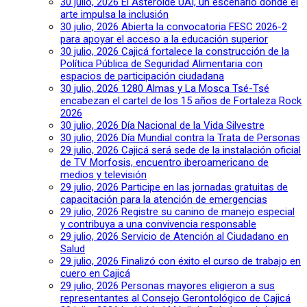
30 julio, 2026
El Asteroide UAI, un escenario donde el
arte impulsa la inclusión
30 julio, 2026
Abierta la convocatoria FESC 2026-2
para apoyar el acceso a la educación superior
30 julio, 2026
Cajicá fortalece la construcción de la
Política Pública de Seguridad Alimentaria con
espacios de participación ciudadana
30 julio, 2026
1280 Almas y La Mosca Tsé-Tsé
encabezan el cartel de los 15 años de Fortaleza Rock
2026
30 julio, 2026
Día Nacional de la Vida Silvestre
30 julio, 2026
Día Mundial contra la Trata de Personas
29 julio, 2026
Cajicá será sede de la instalación oficial
de TV Morfosis, encuentro iberoamericano de
medios y televisión
29 julio, 2026
Participe en las jornadas gratuitas de
capacitación para la atención de emergencias
29 julio, 2026
Registre su canino de manejo especial
y contribuya a una convivencia responsable
29 julio, 2026
Servicio de Atención al Ciudadano en
Salud
29 julio, 2026
Finalizó con éxito el curso de trabajo en
cuero en Cajicá
29 julio, 2026
Personas mayores eligieron a sus
representantes al Consejo Gerontológico de Cajicá