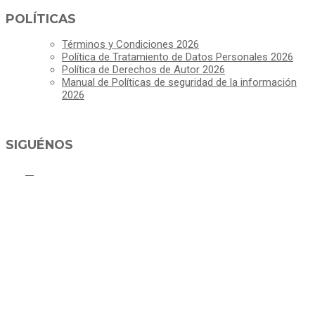
POLÍTICAS
Términos y Condiciones 2026
Política de Tratamiento de Datos Personales 2026
Política de Derechos de Autor 2026
Manual de Políticas de seguridad de la información
2026
SIGUÉNOS
ALCALDÍA MUNICIPAL DE CAJICÁ
Derechos Reservados ©Alcaldía de Cajicá- Política de Privacidad
Dirección Sede Principal: Calle 2 # 4-07
Línea Gratuita PBX 8837077 - Movil PQRs +57 3152378409
Línea Anticorrupción PBX 8837077 ext 14001
Correo electrónico: ventanillapqrs-alcaldia@cajica.gov.co
Correo para Notificaciones Judiciales: