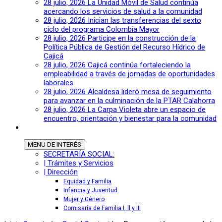
28 julio, 2026
La Unidad Móvil de Salud continúa
acercando los servicios de salud a la comunidad
28 julio, 2026
Inician las transferencias del sexto
ciclo del programa Colombia Mayor
28 julio, 2026
Participe en la construcción de la
Política Pública de Gestión del Recurso Hídrico de
Cajicá
28 julio, 2026
Cajicá continúa fortaleciendo la
empleabilidad a través de jornadas de oportunidades
laborales
28 julio, 2026
Alcaldesa lideró mesa de seguimiento
para avanzar en la culminación de la PTAR Calahorra
28 julio, 2026
La Carpa Violeta abre un espacio de
encuentro, orientación y bienestar para la comunidad
MENU
DE INTERÉS
SECRETARÍA SOCIAL:
| Trámites y Servicios
| Dirección
Equidad y Familia
Infancia y Juventud
Mujer y Género
Comisaría de Familia I, ll y III