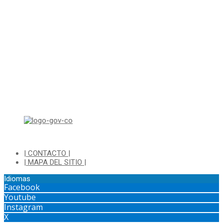
sjurnotificaciones@cajica.gov.co
Horario de Atención:
Lunes a Jueves de 8:00 a.m a 1:00 p.m - 2:00 p.m a 5:30 p.m
Viernes de 8:00 a.m a 1:00 p.m - 2:00 p.m a 4:30 p.m
Horario de Atención Ventanilla Hacienda:
Lunes a Viernes de 8:00 a.m a 4:00 p.m - Jornada Continua
Horario de Atención Sisbén:
Lunes a Jueves de 8:00 am a 12:00 pm y de 2:00 pm a 4:00 pm.
Dirección: Transversal 5 a N° 3 - 140 sur Parque Luis Carlos Galan
(Bohio)
| CONTACTO |
| MAPA DEL SITIO |
Idiomas
Facebook
Youtube
Instagram
X