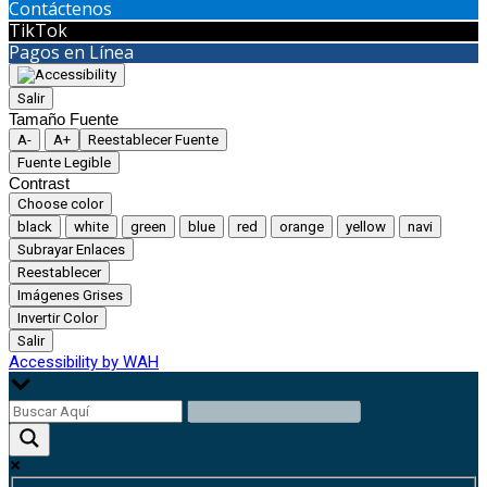
Contáctenos
TikTok
Pagos en Línea
Salir
Tamaño Fuente
A-
A+
Reestablecer Fuente
Fuente Legible
Contrast
Choose color
black
white
green
blue
red
orange
yellow
navi
Subrayar Enlaces
Reestablecer
Imágenes Grises
Invertir Color
Salir
Accessibility by WAH