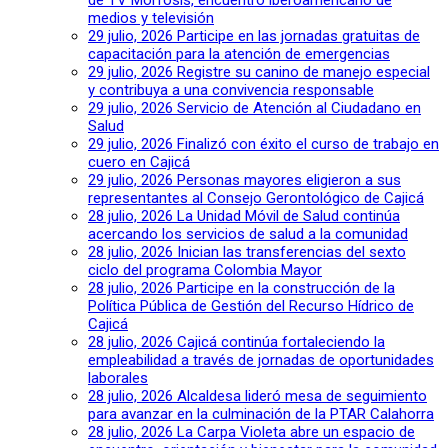
de TV Morfosis, encuentro iberoamericano de
medios y televisión
29 julio, 2026
Participe en las jornadas gratuitas de
capacitación para la atención de emergencias
29 julio, 2026
Registre su canino de manejo especial
y contribuya a una convivencia responsable
29 julio, 2026
Servicio de Atención al Ciudadano en
Salud
29 julio, 2026
Finalizó con éxito el curso de trabajo en
cuero en Cajicá
29 julio, 2026
Personas mayores eligieron a sus
representantes al Consejo Gerontológico de Cajicá
28 julio, 2026
La Unidad Móvil de Salud continúa
acercando los servicios de salud a la comunidad
28 julio, 2026
Inician las transferencias del sexto
ciclo del programa Colombia Mayor
28 julio, 2026
Participe en la construcción de la
Política Pública de Gestión del Recurso Hídrico de
Cajicá
28 julio, 2026
Cajicá continúa fortaleciendo la
empleabilidad a través de jornadas de oportunidades
laborales
28 julio, 2026
Alcaldesa lideró mesa de seguimiento
para avanzar en la culminación de la PTAR Calahorra
28 julio, 2026
La Carpa Violeta abre un espacio de