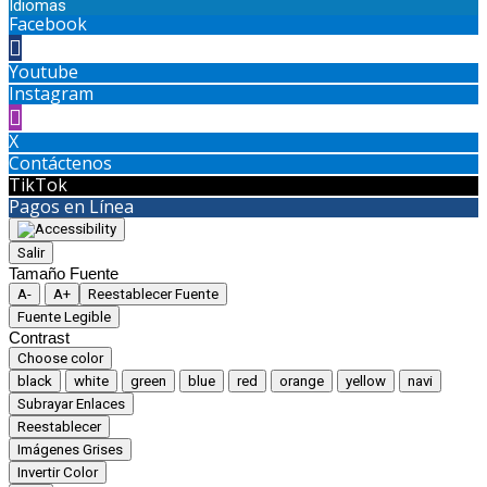
Idiomas
Facebook
Youtube
Instagram
X
Contáctenos
TikTok
Pagos en Línea
Salir
Tamaño Fuente
A-
A+
Reestablecer Fuente
Fuente Legible
Contrast
Choose color
black
white
green
blue
red
orange
yellow
navi
Subrayar Enlaces
Reestablecer
Imágenes Grises
Invertir Color