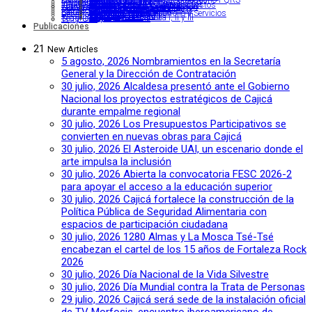
Atención al Usuario y al Ciudadano PQRS
Gestión Humana
Hacienda
Financiera
Rentas y Jurisdicción Coactiva
Infraestructura y Obras Públicas
Construcciones y Supervisión
Estudios, Diseños y Presupuestos
Jurídica
Tránsito, Transporte y Movilidad
Seguridad Vial y Coordinación
Tránsito y Transporte
Gobierno y Participación Ciudadana
Gestión del Riesgo
Inspección de Policía I, II Y III
Planeación
Planeación Estratégica
Desarrollo Territorial
Salud
Aseguramiento, Desarrollo y Servicios
Salud Pública
Desarrollo Social
Equidad y Familia
Infancia y Juventud
Mujer y Género
Comisaría de Familia I, ll y III
Seguridad y Convivencia
TIC y CTeI
Publicaciones
21
New
Articles
5 agosto, 2026
Nombramientos en la Secretaría
General y la Dirección de Contratación
30 julio, 2026
Alcaldesa presentó ante el Gobierno
Nacional los proyectos estratégicos de Cajicá
durante empalme regional
30 julio, 2026
Los Presupuestos Participativos se
convierten en nuevas obras para Cajicá
30 julio, 2026
El Asteroide UAI, un escenario donde el
arte impulsa la inclusión
30 julio, 2026
Abierta la convocatoria FESC 2026-2
para apoyar el acceso a la educación superior
30 julio, 2026
Cajicá fortalece la construcción de la
Política Pública de Seguridad Alimentaria con
espacios de participación ciudadana
30 julio, 2026
1280 Almas y La Mosca Tsé-Tsé
encabezan el cartel de los 15 años de Fortaleza Rock
2026
30 julio, 2026
Día Nacional de la Vida Silvestre
30 julio, 2026
Día Mundial contra la Trata de Personas
29 julio, 2026
Cajicá será sede de la instalación oficial