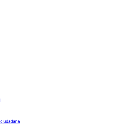
l
n ciudadana