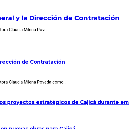
ral y la Dirección de Contratación
ctora Claudia Milena Pove…
irección de Contratación
octora Claudia Milena Poveda como …
los proyectos estratégicos de Cajicá durante e
 en nuevas obras para Cajicá