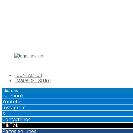
Di
| CONTACTO |
| MAPA DEL SITIO |
Idiomas
Facebook
Youtube
Instagram
X
Contáctenos
TikTok
Pagos en Línea