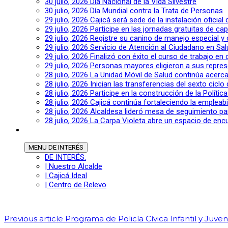
30 julio, 2026
Día Nacional de la Vida Silvestre
30 julio, 2026
Día Mundial contra la Trata de Personas
29 julio, 2026
Cajicá será sede de la instalación oficia
29 julio, 2026
Participe en las jornadas gratuitas de c
29 julio, 2026
Registre su canino de manejo especial y
29 julio, 2026
Servicio de Atención al Ciudadano en Sal
29 julio, 2026
Finalizó con éxito el curso de trabajo en
29 julio, 2026
Personas mayores eligieron a sus repres
28 julio, 2026
La Unidad Móvil de Salud continúa acerca
28 julio, 2026
Inician las transferencias del sexto cic
28 julio, 2026
Participe en la construcción de la Polític
28 julio, 2026
Cajicá continúa fortaleciendo la empleab
28 julio, 2026
Alcaldesa lideró mesa de seguimiento pa
28 julio, 2026
La Carpa Violeta abre un espacio de encu
MENU
DE INTERÉS
DE INTERÉS:
| Nuestro Alcalde
| Cajicá Ideal
| Centro de Relevo
Previous article
Programa de Policía Cívica Infantil y Juveni