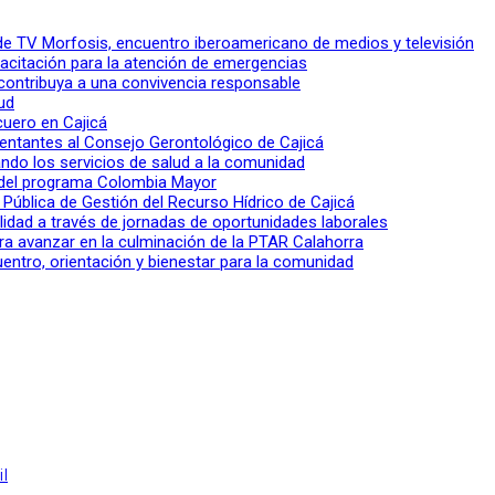
l de TV Morfosis, encuentro iberoamericano de medios y televisión
apacitación para la atención de emergencias
 contribuya a una convivencia responsable
ud
 cuero en Cajicá
entantes al Consejo Gerontológico de Cajicá
ndo los servicios de salud a la comunidad
lo del programa Colombia Mayor
a Pública de Gestión del Recurso Hídrico de Cajicá
ilidad a través de jornadas de oportunidades laborales
ra avanzar en la culminación de la PTAR Calahorra
entro, orientación y bienestar para la comunidad
l