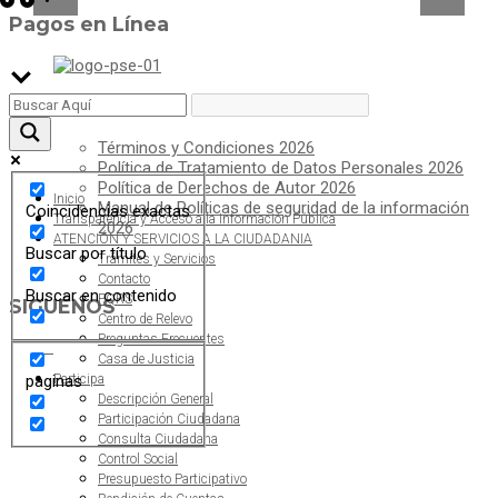
Pagos en Línea
POLÍTICAS
Términos y Condiciones 2026
Política de Tratamiento de Datos Personales 2026
Política de Derechos de Autor 2026
Inicio
Manual de Políticas de seguridad de la información
Coincidencias exactas
Transparencia y Acceso a la Información Pública
2026
ATENCIÓN Y SERVICIOS A LA CIUDADANIA
Buscar por título
Trámites y Servicios
Contacto
Buscar en contenido
PQRS
SIGUÉNOS
Centro de Relevo
Preguntas Frecuentes
Casa de Justicia
paginas
Participa
Descripción General
ALCALDÍA MUNICIPAL DE CAJICÁ
Participación Ciudadana
Consulta Ciudadana
Derechos Reservados ©Alcaldía de Cajicá- Política de Privacidad
Control Social
Presupuesto Participativo
Dirección Sede Principal: Calle 2 # 4-07