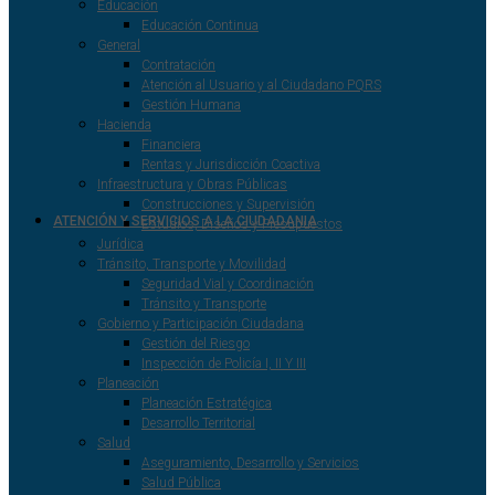
Educación
Educación Continua
General
Contratación
Atención al Usuario y al Ciudadano PQRS
Gestión Humana
Hacienda
Financiera
Rentas y Jurisdicción Coactiva
Infraestructura y Obras Públicas
Construcciones y Supervisión
ATENCIÓN Y SERVICIOS A LA CIUDADANIA
Estudios, Diseños y Presupuestos
Jurídica
Tránsito, Transporte y Movilidad
Seguridad Vial y Coordinación
Tránsito y Transporte
Gobierno y Participación Ciudadana
Gestión del Riesgo
Inspección de Policía I, II Y III
Planeación
Planeación Estratégica
Desarrollo Territorial
Salud
Aseguramiento, Desarrollo y Servicios
Salud Pública