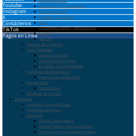
Correo Electrónico
Youtube
Declaración de Transparencia
Instagram
Plan de Desarrollo
X
Entidades Educativas
Contáctenos
CDI ́s
TikTok
Reglamento higiene y seguridad Ind.
SECOP I
Pagos en Línea
SECOP II
Noticias del municipio
Otras Entidades
Concejo Municipal
Organismos de Control
Entidades Descentralizadas
Instancias de Participación
Directorio de Asociaciones
Normatividad
Normograma
Rendición de Cuentas
Secretarías
Ambiente y Desarrollo Rural
Desarrollo Económico
Despacho
Oficina Control Interno
Oficina Prensa y Comunicaciones
Oficina Control Disciplinario Interno