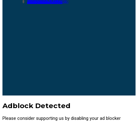
Descripción General
Participación Ciudadana
Consulta Ciudadana
Control Social
Presupuesto Participativo
Rendición de Cuentas
Calendario de Eventos
Adblock Detected
Please consider supporting us by disabling your ad blocker