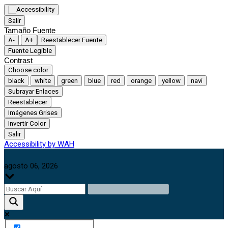
Salir
Tamaño Fuente
A-
A+
Reestablecer Fuente
Fuente Legible
Contrast
Choose color
black
white
green
blue
red
orange
yellow
navi
Subrayar Enlaces
Reestablecer
Imágenes Grises
Invertir Color
Salir
Accessibility by WAH
agosto 06, 2026