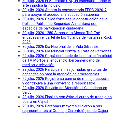
30 julio, 2026
El Asteroide UAI, un escenario donde el
arte impulsa la inclusión
30 julio, 2026
Abierta la convocatoria FESC 2026-2
para apoyar el acceso a la educación superior
30 julio, 2026
Cajicá fortalece la construcción de la
Política Pública de Seguridad Alimentaria con
espacios de participación ciudadana
30 julio, 2026
1280 Almas y La Mosca Tsé-Tsé
encabezan el cartel de los 15 años de Fortaleza Rock
2026
30 julio, 2026
Día Nacional de la Vida Silvestre
30 julio, 2026
Día Mundial contra la Trata de Personas
29 julio, 2026
Cajicá será sede de la instalación oficial
de TV Morfosis, encuentro iberoamericano de
medios y televisión
29 julio, 2026
Participe en las jornadas gratuitas de
capacitación para la atención de emergencias
29 julio, 2026
Registre su canino de manejo especial
y contribuya a una convivencia responsable
29 julio, 2026
Servicio de Atención al Ciudadano en
Salud
29 julio, 2026
Finalizó con éxito el curso de trabajo en
cuero en Cajicá
29 julio, 2026
Personas mayores eligieron a sus
representantes al Consejo Gerontológico de Cajicá