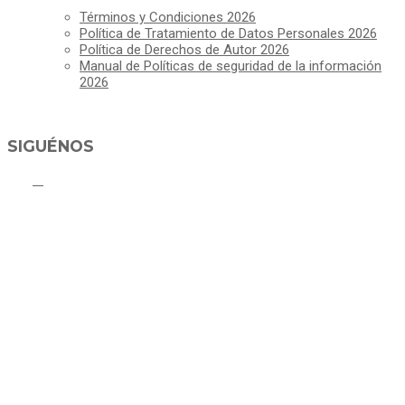
Términos y Condiciones 2026
Política de Tratamiento de Datos Personales 2026
Política de Derechos de Autor 2026
Manual de Políticas de seguridad de la información
2026
SIGUÉNOS
ALCALDÍA MUNICIPAL DE CAJICÁ
Derechos Reservados ©Alcaldía de Cajicá- Política de Privacidad
Dirección Sede Principal: Calle 2 # 4-07
Línea Gratuita PBX 8837077 - Movil PQRs +57 3152378409
Línea Anticorrupción PBX 8837077 ext 14001
Correo electrónico: ventanillapqrs-alcaldia@cajica.gov.co
Correo para Notificaciones Judiciales:
sjurnotificaciones@cajica.gov.co
Horario de Atención: