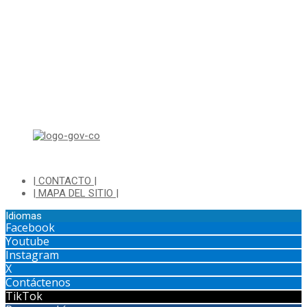
Lunes a Jueves de 8:00 a.m a 1:00 p.m - 2:00 p.m a 5:30 p.m
Viernes de 8:00 a.m a 1:00 p.m - 2:00 p.m a 4:30 p.m
Horario de Atención Ventanilla Hacienda:
Lunes a Viernes de 8:00 a.m a 4:00 p.m - Jornada Continua
Horario de Atención Sisbén:
Lunes a Jueves de 8:00 am a 12:00 pm y de 2:00 pm a 4:00 pm.
Dirección: Transversal 5 a N° 3 - 140 sur Parque Luis Carlos Galan
(Bohio)
| CONTACTO |
| MAPA DEL SITIO |
Idiomas
Facebook
Youtube
Instagram
X
Contáctenos
TikTok