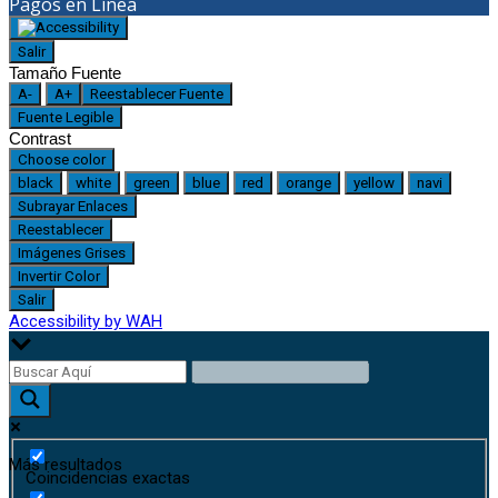
Pagos en Línea
Salir
Tamaño Fuente
A-
A+
Reestablecer Fuente
Fuente Legible
Contrast
Choose color
black
white
green
blue
red
orange
yellow
navi
Subrayar Enlaces
Reestablecer
Imágenes Grises
Invertir Color
Salir
Accessibility by WAH
Más resultados
Coincidencias exactas