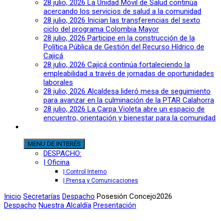
28 julio, 2026
La Unidad Móvil de Salud continúa
acercando los servicios de salud a la comunidad
28 julio, 2026
Inician las transferencias del sexto
ciclo del programa Colombia Mayor
28 julio, 2026
Participe en la construcción de la
Política Pública de Gestión del Recurso Hídrico de
Cajicá
28 julio, 2026
Cajicá continúa fortaleciendo la
empleabilidad a través de jornadas de oportunidades
laborales
28 julio, 2026
Alcaldesa lideró mesa de seguimiento
para avanzar en la culminación de la PTAR Calahorra
28 julio, 2026
La Carpa Violeta abre un espacio de
encuentro, orientación y bienestar para la comunidad
MENU
DE INTERÉS
DESPACHO:
| Oficina
| Control Interno
| Prensa y Comunicaciones
Inicio
Secretarías
Despacho
Posesión Concejo2026
Despacho
Nuestra Alcaldía
Presentación