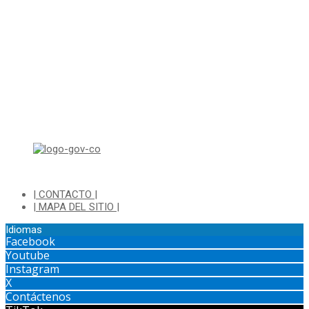
Horario de Atención:
Lunes a Jueves de 8:00 a.m a 1:00 p.m - 2:00 p.m a 5:30 p.m
Viernes de 8:00 a.m a 1:00 p.m - 2:00 p.m a 4:30 p.m
Horario de Atención Ventanilla Hacienda:
Lunes a Viernes de 8:00 a.m a 4:00 p.m - Jornada Continua
Horario de Atención Sisbén:
Lunes a Jueves de 8:00 am a 12:00 pm y de 2:00 pm a 4:00 pm.
Dirección: Transversal 5 a N° 3 - 140 sur Parque Luis Carlos Galan
(Bohio)
| CONTACTO |
| MAPA DEL SITIO |
Idiomas
Facebook
Youtube
Instagram
X
Contáctenos