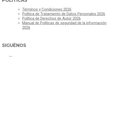
POLÍTICAS
Términos y Condiciones 2026
Política de Tratamiento de Datos Personales 2026
Política de Derechos de Autor 2026
Manual de Políticas de seguridad de la información
2026
SIGUÉNOS
ALCALDÍA MUNICIPAL DE CAJICÁ
Derechos Reservados ©Alcaldía de Cajicá- Política de Privacidad
Dirección Sede Principal: Calle 2 # 4-07
Línea Gratuita PBX 8837077 - Movil PQRs +57 3152378409
Línea Anticorrupción PBX 8837077 ext 14001
Correo electrónico: ventanillapqrs-alcaldia@cajica.gov.co
Correo para Notificaciones Judiciales:
sjurnotificaciones@cajica.gov.co