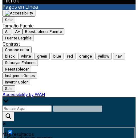
TikTok
Pagos en Línea
Salir
Tamaño Fuente
A-
A+
Reestablecer Fuente
Fuente Legible
Contrast
Choose color
black
white
green
blue
red
orange
yellow
navi
Subrayar Enlaces
Reestablecer
Imágenes Grises
Invertir Color
Salir
Accessibility by WAH
Más resultados
Coincidencias exactas