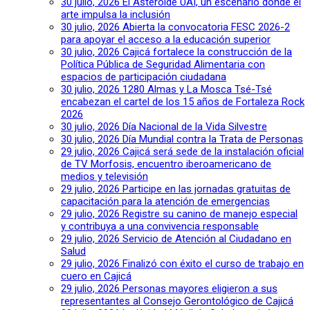
30 julio, 2026
El Asteroide UAI, un escenario donde el
arte impulsa la inclusión
30 julio, 2026
Abierta la convocatoria FESC 2026-2
para apoyar el acceso a la educación superior
30 julio, 2026
Cajicá fortalece la construcción de la
Política Pública de Seguridad Alimentaria con
espacios de participación ciudadana
30 julio, 2026
1280 Almas y La Mosca Tsé-Tsé
encabezan el cartel de los 15 años de Fortaleza Rock
2026
30 julio, 2026
Día Nacional de la Vida Silvestre
30 julio, 2026
Día Mundial contra la Trata de Personas
29 julio, 2026
Cajicá será sede de la instalación oficial
de TV Morfosis, encuentro iberoamericano de
medios y televisión
29 julio, 2026
Participe en las jornadas gratuitas de
capacitación para la atención de emergencias
29 julio, 2026
Registre su canino de manejo especial
y contribuya a una convivencia responsable
29 julio, 2026
Servicio de Atención al Ciudadano en
Salud
29 julio, 2026
Finalizó con éxito el curso de trabajo en
cuero en Cajicá
29 julio, 2026
Personas mayores eligieron a sus
representantes al Consejo Gerontológico de Cajicá