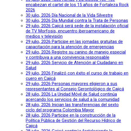
encabezan el cartel de los 15 años de Fortaleza Rock
2026
30 julio, 2026
Día Nacional de la Vida Silvestre
30 julio, 2026
Día Mundial contra la Trata de Personas
29 julio, 2026
Cajicá será sede de la instalación oficial
de TV Morfosis, encuentro iberoamericano de
medios y televisión
29 julio, 2026
Participe en las jornadas gratuitas de
capacitación para la atención de emergencias
29 julio, 2026
Registre su canino de manejo especial
y contribuya a una convivencia responsable
29 julio, 2026
Servicio de Atención al Ciudadano en
Salud
29 julio, 2026
Finalizó con éxito el curso de trabajo en
cuero en Cajicá
29 julio, 2026
Personas mayores eligieron a sus
representantes al Consejo Gerontológico de Cajicá
28 julio, 2026
La Unidad Móvil de Salud continúa
acercando los servicios de salud a la comunidad
28 julio, 2026
Inician las transferencias del sexto
ciclo del programa Colombia Mayor
28 julio, 2026
Participe en la construcción de la
Política Pública de Gestión del Recurso Hídrico de
Cajicá