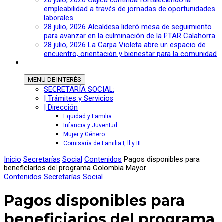
28 julio, 2026
Cajicá continúa fortaleciendo la
empleabilidad a través de jornadas de oportunidades
laborales
28 julio, 2026
Alcaldesa lideró mesa de seguimiento
para avanzar en la culminación de la PTAR Calahorra
28 julio, 2026
La Carpa Violeta abre un espacio de
encuentro, orientación y bienestar para la comunidad
MENU
DE INTERÉS
SECRETARÍA SOCIAL:
| Trámites y Servicios
| Dirección
Equidad y Familia
Infancia y Juventud
Mujer y Género
Comisaría de Familia I, ll y III
Inicio
Secretarías
Social
Contenidos
Pagos disponibles para
beneficiarios del programa Colombia Mayor
Contenidos
Secretarías
Social
Pagos disponibles para
beneficiarios del programa