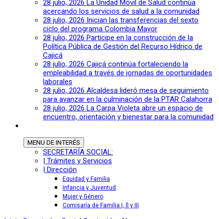
28 julio, 2026
La Unidad Móvil de Salud continúa
acercando los servicios de salud a la comunidad
28 julio, 2026
Inician las transferencias del sexto
ciclo del programa Colombia Mayor
28 julio, 2026
Participe en la construcción de la
Política Pública de Gestión del Recurso Hídrico de
Cajicá
28 julio, 2026
Cajicá continúa fortaleciendo la
empleabilidad a través de jornadas de oportunidades
laborales
28 julio, 2026
Alcaldesa lideró mesa de seguimiento
para avanzar en la culminación de la PTAR Calahorra
28 julio, 2026
La Carpa Violeta abre un espacio de
encuentro, orientación y bienestar para la comunidad
MENU
DE INTERÉS
SECRETARÍA SOCIAL:
| Trámites y Servicios
| Dirección
Equidad y Familia
Infancia y Juventud
Mujer y Género
Comisaría de Familia I, ll y III