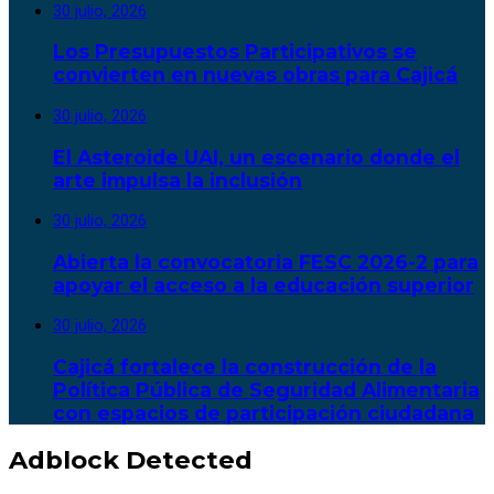
30 julio, 2026
Los Presupuestos Participativos se
convierten en nuevas obras para Cajicá
30 julio, 2026
El Asteroide UAI, un escenario donde el
arte impulsa la inclusión
30 julio, 2026
Abierta la convocatoria FESC 2026-2 para
apoyar el acceso a la educación superior
30 julio, 2026
Cajicá fortalece la construcción de la
Política Pública de Seguridad Alimentaria
con espacios de participación ciudadana
Adblock Detected