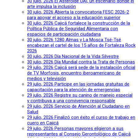
30 julio, 2026
El Asteroide UAI, un escenario donde el
arte impulsa la inclusión
30 julio, 2026
Abierta la convocatoria FESC 2026-2
para apoyar el acceso a la educación superior
30 julio, 2026
Cajicá fortalece la construcción de la
Política Pública de Seguridad Alimentaria con
espacios de participación ciudadana
30 julio, 2026
1280 Almas y La Mosca Tsé-Tsé
encabezan el cartel de los 15 años de Fortaleza Rock
2026
30 julio, 2026
Día Nacional de la Vida Silvestre
30 julio, 2026
Día Mundial contra la Trata de Personas
29 julio, 2026
Cajicá será sede de la instalación oficial
de TV Morfosis, encuentro iberoamericano de
medios y televisión
29 julio, 2026
Participe en las jornadas gratuitas de
capacitación para la atención de emergencias
29 julio, 2026
Registre su canino de manejo especial
y contribuya a una convivencia responsable
29 julio, 2026
Servicio de Atención al Ciudadano en
Salud
29 julio, 2026
Finalizó con éxito el curso de trabajo en
cuero en Cajicá
29 julio, 2026
Personas mayores eligieron a sus
representantes al Consejo Gerontológico de Cajicá