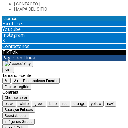
| CONTACTO |
| MAPA DEL SITIO |
Idiomas
Facebook
Youtube
Instagram
X
Contáctenos
TikTok
Pagos en Línea
Salir
Tamaño Fuente
A-
A+
Reestablecer Fuente
Fuente Legible
Contrast
Choose color
black
white
green
blue
red
orange
yellow
navi
Subrayar Enlaces
Reestablecer
Imágenes Grises
Invertir Color