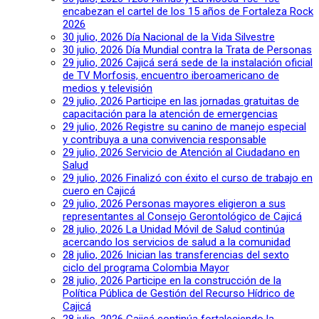
encabezan el cartel de los 15 años de Fortaleza Rock
2026
30 julio, 2026
Día Nacional de la Vida Silvestre
30 julio, 2026
Día Mundial contra la Trata de Personas
29 julio, 2026
Cajicá será sede de la instalación oficial
de TV Morfosis, encuentro iberoamericano de
medios y televisión
29 julio, 2026
Participe en las jornadas gratuitas de
capacitación para la atención de emergencias
29 julio, 2026
Registre su canino de manejo especial
y contribuya a una convivencia responsable
29 julio, 2026
Servicio de Atención al Ciudadano en
Salud
29 julio, 2026
Finalizó con éxito el curso de trabajo en
cuero en Cajicá
29 julio, 2026
Personas mayores eligieron a sus
representantes al Consejo Gerontológico de Cajicá
28 julio, 2026
La Unidad Móvil de Salud continúa
acercando los servicios de salud a la comunidad
28 julio, 2026
Inician las transferencias del sexto
ciclo del programa Colombia Mayor
28 julio, 2026
Participe en la construcción de la
Política Pública de Gestión del Recurso Hídrico de
Cajicá