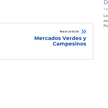
D
5 a
La
no
Po
Next article
Mercados Verdes y
Campesinos