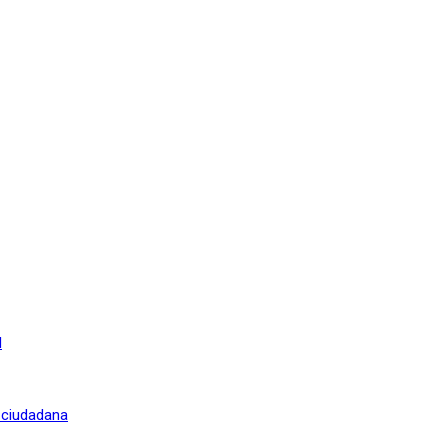
l
n ciudadana