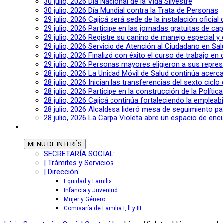
30 julio, 2026
Día Nacional de la Vida Silvestre
30 julio, 2026
Día Mundial contra la Trata de Personas
29 julio, 2026
Cajicá será sede de la instalación oficia
29 julio, 2026
Participe en las jornadas gratuitas de c
29 julio, 2026
Registre su canino de manejo especial y
29 julio, 2026
Servicio de Atención al Ciudadano en Sal
29 julio, 2026
Finalizó con éxito el curso de trabajo en
29 julio, 2026
Personas mayores eligieron a sus repres
28 julio, 2026
La Unidad Móvil de Salud continúa acerca
28 julio, 2026
Inician las transferencias del sexto cic
28 julio, 2026
Participe en la construcción de la Polític
28 julio, 2026
Cajicá continúa fortaleciendo la empleab
28 julio, 2026
Alcaldesa lideró mesa de seguimiento pa
28 julio, 2026
La Carpa Violeta abre un espacio de encu
MENU
DE INTERÉS
SECRETARÍA SOCIAL:
| Trámites y Servicios
| Dirección
Equidad y Familia
Infancia y Juventud
Mujer y Género
Comisaría de Familia I, ll y III