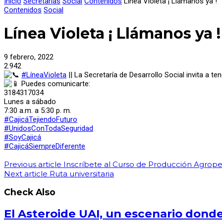
Inicio
Secretarías
Social
Contenidos
Línea Violeta ¡ Llámanos ya !
Contenidos
Social
Línea Violeta ¡ Llámanos ya !
9 febrero, 2022
2.942
#LíneaVioleta
|| La Secretaría de Desarrollo Social invita a t
Puedes comunicarte:
3184317034
Lunes a sábado
7:30 a.m. a 5:30 p. m.
#CajicáTejiendoFuturo
#UnidosConTodaSeguridad
#SoyCajicá
#CajicáSiempreDiferente
Previous article
Inscríbete al Curso de Producción Agrope
Next article
Ruta universitaria
Check Also
El Asteroide UAI, un escenario donde 