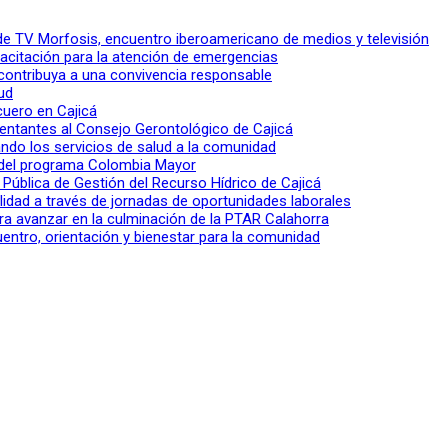
l de TV Morfosis, encuentro iberoamericano de medios y televisión
apacitación para la atención de emergencias
 contribuya a una convivencia responsable
ud
 cuero en Cajicá
entantes al Consejo Gerontológico de Cajicá
ndo los servicios de salud a la comunidad
lo del programa Colombia Mayor
a Pública de Gestión del Recurso Hídrico de Cajicá
ilidad a través de jornadas de oportunidades laborales
ra avanzar en la culminación de la PTAR Calahorra
entro, orientación y bienestar para la comunidad