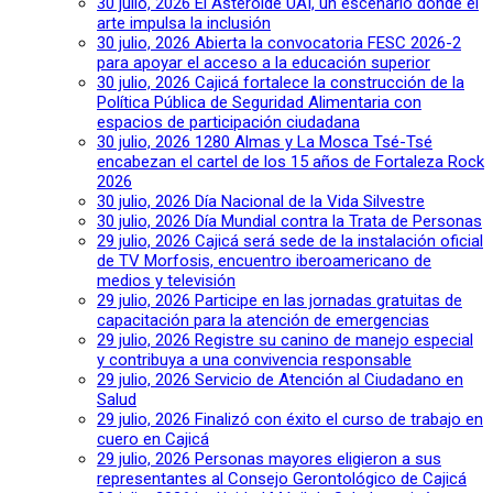
30 julio, 2026
El Asteroide UAI, un escenario donde el
arte impulsa la inclusión
30 julio, 2026
Abierta la convocatoria FESC 2026-2
para apoyar el acceso a la educación superior
30 julio, 2026
Cajicá fortalece la construcción de la
Política Pública de Seguridad Alimentaria con
espacios de participación ciudadana
30 julio, 2026
1280 Almas y La Mosca Tsé-Tsé
encabezan el cartel de los 15 años de Fortaleza Rock
2026
30 julio, 2026
Día Nacional de la Vida Silvestre
30 julio, 2026
Día Mundial contra la Trata de Personas
29 julio, 2026
Cajicá será sede de la instalación oficial
de TV Morfosis, encuentro iberoamericano de
medios y televisión
29 julio, 2026
Participe en las jornadas gratuitas de
capacitación para la atención de emergencias
29 julio, 2026
Registre su canino de manejo especial
y contribuya a una convivencia responsable
29 julio, 2026
Servicio de Atención al Ciudadano en
Salud
29 julio, 2026
Finalizó con éxito el curso de trabajo en
cuero en Cajicá
29 julio, 2026
Personas mayores eligieron a sus
representantes al Consejo Gerontológico de Cajicá