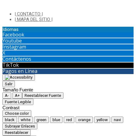
| CONTACTO |
| MAPA DEL SITIO |
Idiomas
Facebook
Youtube
Instagram
X
Contáctenos
TikTok
Pagos en Línea
Salir
Tamaño Fuente
A-
A+
Reestablecer Fuente
Fuente Legible
Contrast
Choose color
black
white
green
blue
red
orange
yellow
navi
Subrayar Enlaces
Reestablecer