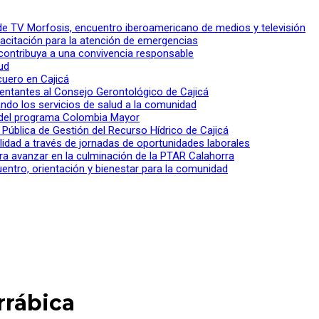
l de TV Morfosis, encuentro iberoamericano de medios y televisión
apacitación para la atención de emergencias
 contribuya a una convivencia responsable
ud
 cuero en Cajicá
entantes al Consejo Gerontológico de Cajicá
ndo los servicios de salud a la comunidad
lo del programa Colombia Mayor
a Pública de Gestión del Recurso Hídrico de Cajicá
ilidad a través de jornadas de oportunidades laborales
ra avanzar en la culminación de la PTAR Calahorra
entro, orientación y bienestar para la comunidad
rrábica