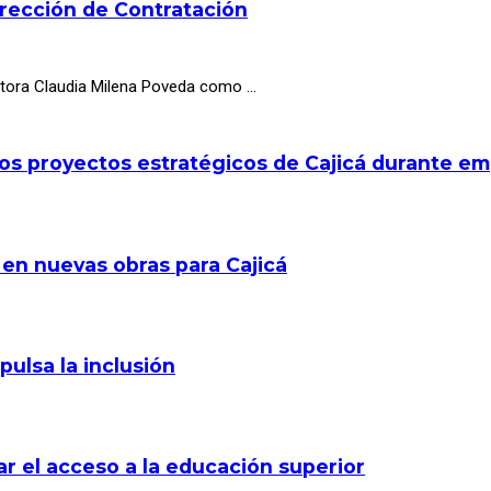
irección de Contratación
octora Claudia Milena Poveda como …
los proyectos estratégicos de Cajicá durante e
 en nuevas obras para Cajicá
pulsa la inclusión
r el acceso a la educación superior