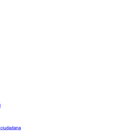
l
n ciudadana