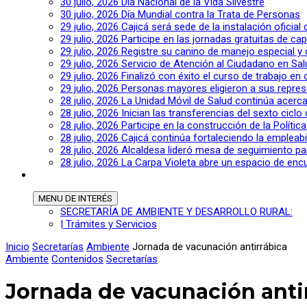
30 julio, 2026
Día Nacional de la Vida Silvestre
30 julio, 2026
Día Mundial contra la Trata de Personas
29 julio, 2026
Cajicá será sede de la instalación oficia
29 julio, 2026
Participe en las jornadas gratuitas de c
29 julio, 2026
Registre su canino de manejo especial y
29 julio, 2026
Servicio de Atención al Ciudadano en Sal
29 julio, 2026
Finalizó con éxito el curso de trabajo en
29 julio, 2026
Personas mayores eligieron a sus repres
28 julio, 2026
La Unidad Móvil de Salud continúa acerca
28 julio, 2026
Inician las transferencias del sexto cic
28 julio, 2026
Participe en la construcción de la Polític
28 julio, 2026
Cajicá continúa fortaleciendo la empleab
28 julio, 2026
Alcaldesa lideró mesa de seguimiento pa
28 julio, 2026
La Carpa Violeta abre un espacio de encu
MENU
DE INTERÉS
SECRETARÍA DE AMBIENTE Y DESARROLLO RURAL:
| Trámites y Servicios
Inicio
Secretarías
Ambiente
Jornada de vacunación antirrábica
Ambiente
Contenidos
Secretarías
Jornada de vacunación anti