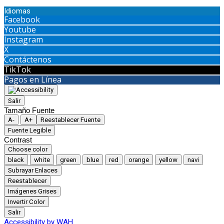
Idiomas
Facebook
Youtube
Instagram
X
Contáctenos
TikTok
Pagos en Línea
Salir
Tamaño Fuente
A-
A+
Reestablecer Fuente
Fuente Legible
Contrast
Choose color
black
white
green
blue
red
orange
yellow
navi
Subrayar Enlaces
Reestablecer
Imágenes Grises
Invertir Color
Salir
Accessibility by WAH