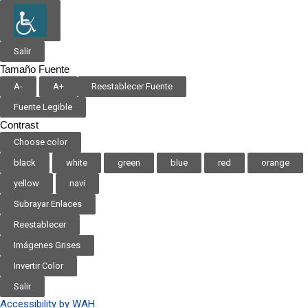
Salir
Tamaño Fuente
A-
A+
Reestablecer Fuente
Fuente Legible
Contrast
Choose color
black
white
green
blue
red
orange
yellow
navi
Subrayar Enlaces
Reestablecer
Imágenes Grises
Invertir Color
Salir
Accessibility by WAH