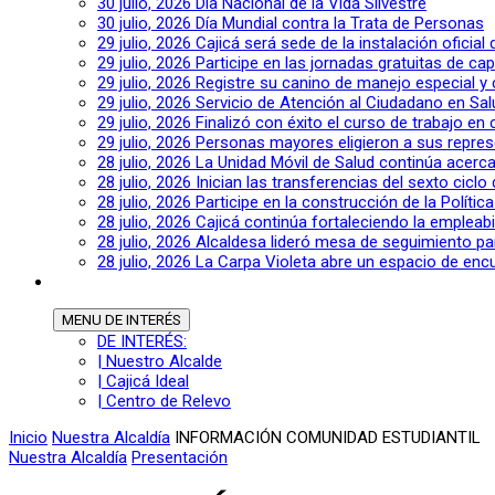
30 julio, 2026
Día Nacional de la Vida Silvestre
30 julio, 2026
Día Mundial contra la Trata de Personas
29 julio, 2026
Cajicá será sede de la instalación oficia
29 julio, 2026
Participe en las jornadas gratuitas de c
29 julio, 2026
Registre su canino de manejo especial y
29 julio, 2026
Servicio de Atención al Ciudadano en Sal
29 julio, 2026
Finalizó con éxito el curso de trabajo en
29 julio, 2026
Personas mayores eligieron a sus repres
28 julio, 2026
La Unidad Móvil de Salud continúa acerca
28 julio, 2026
Inician las transferencias del sexto cic
28 julio, 2026
Participe en la construcción de la Polític
28 julio, 2026
Cajicá continúa fortaleciendo la empleab
28 julio, 2026
Alcaldesa lideró mesa de seguimiento pa
28 julio, 2026
La Carpa Violeta abre un espacio de encu
MENU
DE INTERÉS
DE INTERÉS:
| Nuestro Alcalde
| Cajicá Ideal
| Centro de Relevo
Inicio
Nuestra Alcaldía
INFORMACIÓN COMUNIDAD ESTUDIANTIL
Nuestra Alcaldía
Presentación