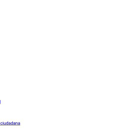
l
n ciudadana