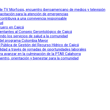
l de TV Morfosis, encuentro iberoamericano de medios y televisión
apacitación para la atención de emergencias
 contribuya a una convivencia responsable
ud
 cuero en Cajicá
entantes al Consejo Gerontológico de Cajicá
ndo los servicios de salud a la comunidad
lo del programa Colombia Mayor
a Pública de Gestión del Recurso Hídrico de Cajicá
ilidad a través de jornadas de oportunidades laborales
ra avanzar en la culminación de la PTAR Calahorra
entro, orientación y bienestar para la comunidad