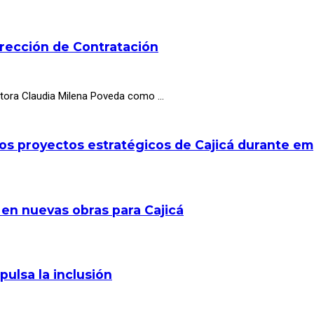
irección de Contratación
octora Claudia Milena Poveda como …
los proyectos estratégicos de Cajicá durante e
 en nuevas obras para Cajicá
pulsa la inclusión