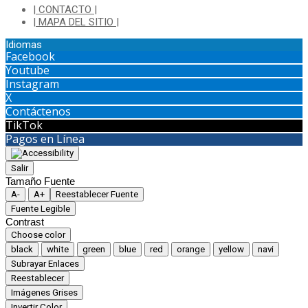
| CONTACTO |
| MAPA DEL SITIO |
Idiomas
Facebook
Youtube
Instagram
X
Contáctenos
TikTok
Pagos en Línea
Salir
Tamaño Fuente
A-
A+
Reestablecer Fuente
Fuente Legible
Contrast
Choose color
black
white
green
blue
red
orange
yellow
navi
Subrayar Enlaces
Reestablecer
Imágenes Grises
Invertir Color