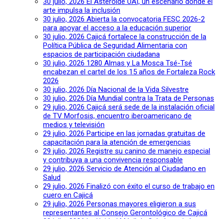
30 julio, 2026
El Asteroide UAI, un escenario donde el
arte impulsa la inclusión
30 julio, 2026
Abierta la convocatoria FESC 2026-2
para apoyar el acceso a la educación superior
30 julio, 2026
Cajicá fortalece la construcción de la
Política Pública de Seguridad Alimentaria con
espacios de participación ciudadana
30 julio, 2026
1280 Almas y La Mosca Tsé-Tsé
encabezan el cartel de los 15 años de Fortaleza Rock
2026
30 julio, 2026
Día Nacional de la Vida Silvestre
30 julio, 2026
Día Mundial contra la Trata de Personas
29 julio, 2026
Cajicá será sede de la instalación oficial
de TV Morfosis, encuentro iberoamericano de
medios y televisión
29 julio, 2026
Participe en las jornadas gratuitas de
capacitación para la atención de emergencias
29 julio, 2026
Registre su canino de manejo especial
y contribuya a una convivencia responsable
29 julio, 2026
Servicio de Atención al Ciudadano en
Salud
29 julio, 2026
Finalizó con éxito el curso de trabajo en
cuero en Cajicá
29 julio, 2026
Personas mayores eligieron a sus
representantes al Consejo Gerontológico de Cajicá