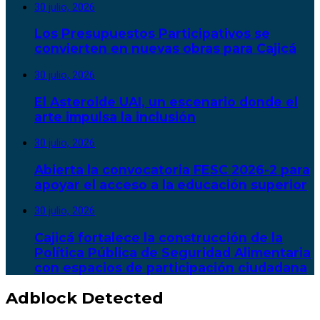
30 julio, 2026
Los Presupuestos Participativos se
convierten en nuevas obras para Cajicá
30 julio, 2026
El Asteroide UAI, un escenario donde el
arte impulsa la inclusión
30 julio, 2026
Abierta la convocatoria FESC 2026-2 para
apoyar el acceso a la educación superior
30 julio, 2026
Cajicá fortalece la construcción de la
Política Pública de Seguridad Alimentaria
con espacios de participación ciudadana
Adblock Detected