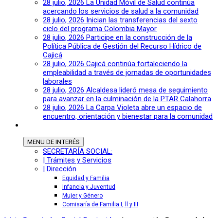
28 julio, 2026
La Unidad Móvil de Salud continúa
acercando los servicios de salud a la comunidad
28 julio, 2026
Inician las transferencias del sexto
ciclo del programa Colombia Mayor
28 julio, 2026
Participe en la construcción de la
Política Pública de Gestión del Recurso Hídrico de
Cajicá
28 julio, 2026
Cajicá continúa fortaleciendo la
empleabilidad a través de jornadas de oportunidades
laborales
28 julio, 2026
Alcaldesa lideró mesa de seguimiento
para avanzar en la culminación de la PTAR Calahorra
28 julio, 2026
La Carpa Violeta abre un espacio de
encuentro, orientación y bienestar para la comunidad
MENU
DE INTERÉS
SECRETARÍA SOCIAL:
| Trámites y Servicios
| Dirección
Equidad y Familia
Infancia y Juventud
Mujer y Género
Comisaría de Familia I, ll y III