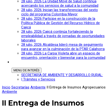
28 julio, 2026
La Unidad Móvil de Salud continúa
acercando los servicios de salud a la comunidad
28 julio, 2026
Inician las transferencias del sexto
ciclo del programa Colombia Mayor
28 julio, 2026
Participe en la construcción de la
Política Pública de Gestión del Recurso Hídrico de
Cajicá
28 julio, 2026
Cajicá continúa fortaleciendo la
empleabilidad a través de jornadas de oportunidades
laborales
28 julio, 2026
Alcaldesa lideró mesa de seguimiento
para avanzar en la culminación de la PTAR Calahorra
28 julio, 2026
La Carpa Violeta abre un espacio de
encuentro, orientación y bienestar para la comunidad
MENU
DE INTERÉS
SECRETARÍA DE AMBIENTE Y DESARROLLO RURAL:
| Trámites y Servicios
Inicio
Secretarías
Ambiente
II Entrega de Insumos Agropecuarios
Ambiente
II Entrega de Insumos