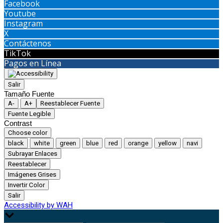
Facebook
Youtube
Instagram
X
Contáctenos
TikTok
Pagos en Línea
Salir
Tamaño Fuente
A-
A+
Reestablecer Fuente
Fuente Legible
Contrast
Choose color
black
white
green
blue
red
orange
yellow
navi
Subrayar Enlaces
Reestablecer
Imágenes Grises
Invertir Color
Salir
Accessibility by WAH