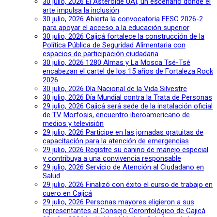
30 julio, 2026
El Asteroide UAI, un escenario donde el
arte impulsa la inclusión
30 julio, 2026
Abierta la convocatoria FESC 2026-2
para apoyar el acceso a la educación superior
30 julio, 2026
Cajicá fortalece la construcción de la
Política Pública de Seguridad Alimentaria con
espacios de participación ciudadana
30 julio, 2026
1280 Almas y La Mosca Tsé-Tsé
encabezan el cartel de los 15 años de Fortaleza Rock
2026
30 julio, 2026
Día Nacional de la Vida Silvestre
30 julio, 2026
Día Mundial contra la Trata de Personas
29 julio, 2026
Cajicá será sede de la instalación oficial
de TV Morfosis, encuentro iberoamericano de
medios y televisión
29 julio, 2026
Participe en las jornadas gratuitas de
capacitación para la atención de emergencias
29 julio, 2026
Registre su canino de manejo especial
y contribuya a una convivencia responsable
29 julio, 2026
Servicio de Atención al Ciudadano en
Salud
29 julio, 2026
Finalizó con éxito el curso de trabajo en
cuero en Cajicá
29 julio, 2026
Personas mayores eligieron a sus
representantes al Consejo Gerontológico de Cajicá