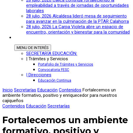
28 julio, 2026
Cajicá continúa fortaleciendo la
empleabilidad a través de jornadas de oportunidades
laborales
28 julio, 2026
Alcaldesa lideró mesa de seguimiento
para avanzar en la culminación de la PTAR Calahorra
28 julio, 2026
La Carpa Violeta abre un espacio de
encuentro, orientación y bienestar para la comunidad
MENU
DE INTERÉS
SECRETARÍA EDUCACIÓN:
| Trámites y Servicios
Portafolio de Trámites y Servicios
Convocatoria FESC
| Direcciones
Educación Continua
Inicio
Secretarías
Educación
Contenidos
Fortalecemos un
ambiente formativo, positivo y enriquecedor para nuestros
cajiqueños
Contenidos
Educación
Secretarías
Fortalecemos un ambiente
formativo, positivo y