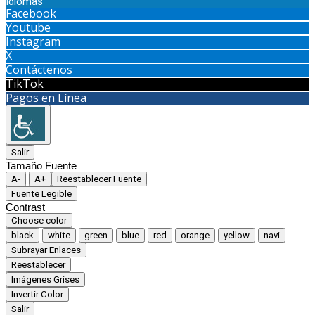
Idiomas
Facebook
Youtube
Instagram
X
Contáctenos
TikTok
Pagos en Línea
Salir
Tamaño Fuente
A-
A+
Reestablecer Fuente
Fuente Legible
Contrast
Choose color
black
white
green
blue
red
orange
yellow
navi
Subrayar Enlaces
Reestablecer
Imágenes Grises
Invertir Color
Salir