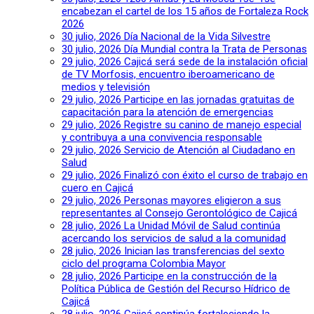
encabezan el cartel de los 15 años de Fortaleza Rock
2026
30 julio, 2026
Día Nacional de la Vida Silvestre
30 julio, 2026
Día Mundial contra la Trata de Personas
29 julio, 2026
Cajicá será sede de la instalación oficial
de TV Morfosis, encuentro iberoamericano de
medios y televisión
29 julio, 2026
Participe en las jornadas gratuitas de
capacitación para la atención de emergencias
29 julio, 2026
Registre su canino de manejo especial
y contribuya a una convivencia responsable
29 julio, 2026
Servicio de Atención al Ciudadano en
Salud
29 julio, 2026
Finalizó con éxito el curso de trabajo en
cuero en Cajicá
29 julio, 2026
Personas mayores eligieron a sus
representantes al Consejo Gerontológico de Cajicá
28 julio, 2026
La Unidad Móvil de Salud continúa
acercando los servicios de salud a la comunidad
28 julio, 2026
Inician las transferencias del sexto
ciclo del programa Colombia Mayor
28 julio, 2026
Participe en la construcción de la
Política Pública de Gestión del Recurso Hídrico de
Cajicá