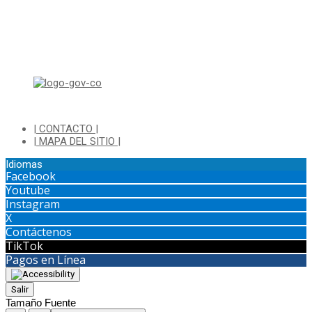
Horario de Atención Sisbén:
Lunes a Jueves de 8:00 am a 12:00 pm y de 2:00 pm a 4:00 pm.
Dirección: Transversal 5 a N° 3 - 140 sur Parque Luis Carlos Galan
(Bohio)
| CONTACTO |
| MAPA DEL SITIO |
Idiomas
Facebook
Youtube
Instagram
X
Contáctenos
TikTok
Pagos en Línea
Salir
Tamaño Fuente