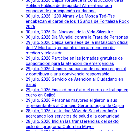
30 julio, 2026
Cajicá fortalece la construcción de la
Política Pública de Seguridad Alimentaria con
espacios de participación ciudadana
30 julio, 2026
1280 Almas y La Mosca Tsé-Tsé
encabezan el cartel de los 15 años de Fortaleza Rock
2026
30 julio, 2026
Día Nacional de la Vida Silvestre
30 julio, 2026
Día Mundial contra la Trata de Personas
29 julio, 2026
Cajicá será sede de la instalación oficial
de TV Morfosis, encuentro iberoamericano de
medios y televisión
29 julio, 2026
Participe en las jornadas gratuitas de
capacitación para la atención de emergencias
29 julio, 2026
Registre su canino de manejo especial
y contribuya a una convivencia responsable
29 julio, 2026
Servicio de Atención al Ciudadano en
Salud
29 julio, 2026
Finalizó con éxito el curso de trabajo en
cuero en Cajicá
29 julio, 2026
Personas mayores eligieron a sus
representantes al Consejo Gerontológico de Cajicá
28 julio, 2026
La Unidad Móvil de Salud continúa
acercando los servicios de salud a la comunidad
28 julio, 2026
Inician las transferencias del sexto
ciclo del programa Colombia Mayor