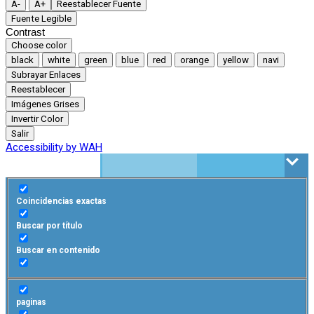
A-
A+
Reestablecer Fuente
Fuente Legible
Contrast
Choose color
black
white
green
blue
red
orange
yellow
navi
Subrayar Enlaces
Reestablecer
Imágenes Grises
Invertir Color
Salir
Accessibility by WAH
Coincidencias exactas
Buscar por título
Buscar en contenido
paginas