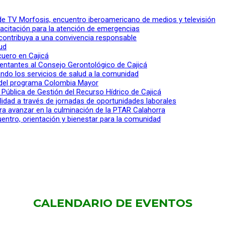
l de TV Morfosis, encuentro iberoamericano de medios y televisión
apacitación para la atención de emergencias
 contribuya a una convivencia responsable
ud
 cuero en Cajicá
entantes al Consejo Gerontológico de Cajicá
ndo los servicios de salud a la comunidad
lo del programa Colombia Mayor
a Pública de Gestión del Recurso Hídrico de Cajicá
ilidad a través de jornadas de oportunidades laborales
ra avanzar en la culminación de la PTAR Calahorra
entro, orientación y bienestar para la comunidad
CALENDARIO DE EVENTOS