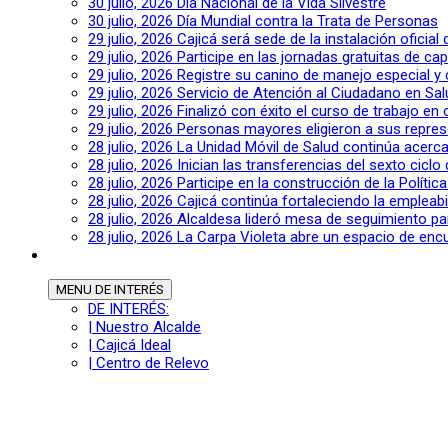
30 julio, 2026
Día Nacional de la Vida Silvestre
30 julio, 2026
Día Mundial contra la Trata de Personas
29 julio, 2026
Cajicá será sede de la instalación oficia
29 julio, 2026
Participe en las jornadas gratuitas de c
29 julio, 2026
Registre su canino de manejo especial y
29 julio, 2026
Servicio de Atención al Ciudadano en Sal
29 julio, 2026
Finalizó con éxito el curso de trabajo en
29 julio, 2026
Personas mayores eligieron a sus repres
28 julio, 2026
La Unidad Móvil de Salud continúa acerca
28 julio, 2026
Inician las transferencias del sexto cic
28 julio, 2026
Participe en la construcción de la Polític
28 julio, 2026
Cajicá continúa fortaleciendo la empleab
28 julio, 2026
Alcaldesa lideró mesa de seguimiento pa
28 julio, 2026
La Carpa Violeta abre un espacio de encu
MENU
DE INTERÉS
DE INTERÉS:
| Nuestro Alcalde
| Cajicá Ideal
| Centro de Relevo