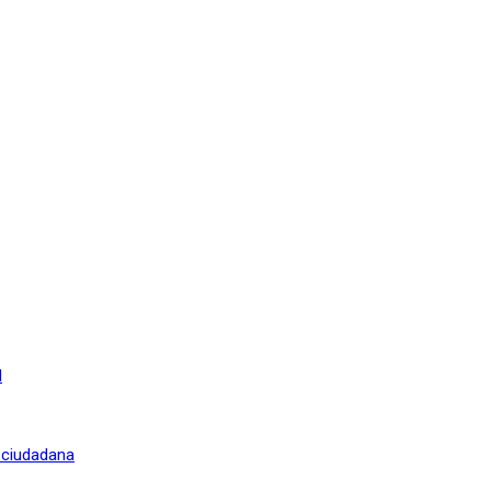
l
n ciudadana