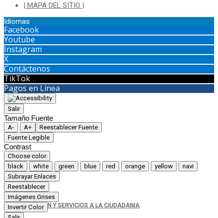
| MAPA DEL SITIO |
Idiomas
Facebook
Youtube
Instagram
X
Contáctenos
TikTok
Pagos en Línea
Salir
Tamaño Fuente
A-
A+
Reestablecer Fuente
Fuente Legible
Contrast
Choose color
black
white
green
blue
red
orange
yellow
navi
Subrayar Enlaces
Reestablecer
Imágenes Grises
ATENCIÓN Y SERVICIOS A LA CIUDADANIA
Invertir Color
Salir