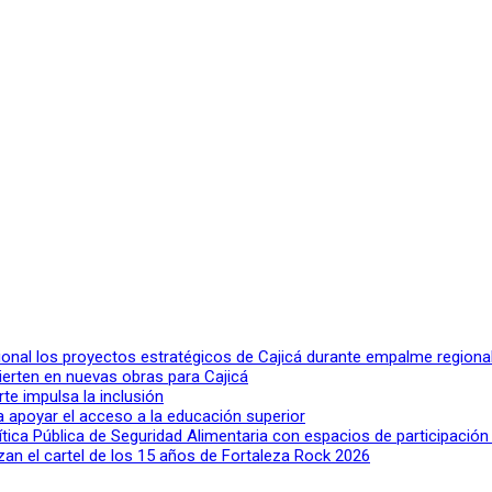
ional los proyectos estratégicos de Cajicá durante empalme regiona
ierten en nuevas obras para Cajicá
rte impulsa la inclusión
a apoyar el acceso a la educación superior
lítica Pública de Seguridad Alimentaria con espacios de participació
n el cartel de los 15 años de Fortaleza Rock 2026