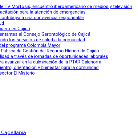
l de TV Morfosis, encuentro iberoamericano de medios y televisión
apacitación para la atención de emergencias
 contribuya a una convivencia responsable
ud
 cuero en Cajicá
entantes al Consejo Gerontológico de Cajicá
ndo los servicios de salud a la comunidad
lo del programa Colombia Mayor
a Pública de Gestión del Recurso Hídrico de Cajicá
ilidad a través de jornadas de oportunidades laborales
ra avanzar en la culminación de la PTAR Calahorra
entro, orientación y bienestar para la comunidad
sector El Misterio
 Capellanía