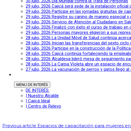
30 julio, 2026
Día Mundial contra la Trata de Personas
29 julio, 2026
Cajicá será sede de la instalación oficia
29 julio, 2026
Participe en las jornadas gratuitas de c
29 julio, 2026
Registre su canino de manejo especial y
29 julio, 2026
Servicio de Atención al Ciudadano en Sal
29 julio, 2026
Finalizó con éxito el curso de trabajo en
29 julio, 2026
Personas mayores eligieron a sus repres
28 julio, 2026
La Unidad Móvil de Salud continúa acerca
28 julio, 2026
Inician las transferencias del sexto cic
28 julio, 2026
Participe en la construcción de la Polític
28 julio, 2026
Cajicá continúa fortaleciendo la empleab
28 julio, 2026
Alcaldesa lideró mesa de seguimiento pa
28 julio, 2026
La Carpa Violeta abre un espacio de encu
27 julio, 2026
La vacunación de perros y gatos llegó al 
MENU
DE INTERÉS
DE INTERÉS:
| Nuestro Alcalde
| Cajicá Ideal
| Centro de Relevo
Previous article
Espacios de capacitación para mujeres en