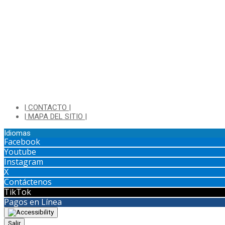
Di
| CONTACTO |
| MAPA DEL SITIO |
Idiomas
Facebook
Youtube
Instagram
X
Contáctenos
TikTok
Pagos en Línea
Salir