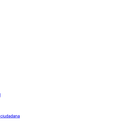
l
n ciudadana