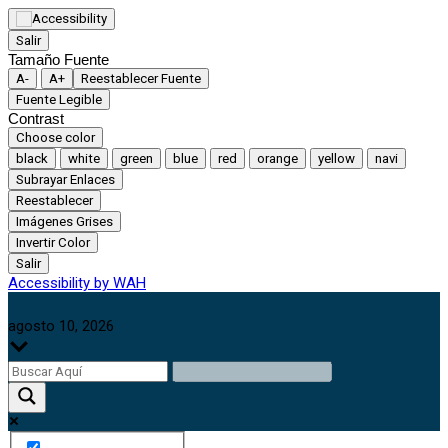
Salir
Tamaño Fuente
A-
A+
Reestablecer Fuente
Fuente Legible
Contrast
Choose color
black
white
green
blue
red
orange
yellow
navi
Subrayar Enlaces
Reestablecer
Imágenes Grises
Invertir Color
Salir
Accessibility by WAH
agosto 10, 2026