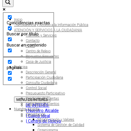
Inicio
Coincidencias exactas
Transparencia y Acceso a la Información Pública
ATENCIÓN Y SERVICIOS A LA CIUDADANIA
Buscar por título
Trámites y Servicios
Contacto
Buscar en contenido
PQRS
Centro de Relevo
Preguntas Frecuentes
Casa de Justicia
paginas
Participa
Descripción General
Participación Ciudadana
Consulta Ciudadana
Control Social
Presupuesto Participativo
Rendición de Cuentas
MENU
DE INTERÉS
Calendario de Eventos
DE INTERÉS:
Nuestra Alcaldía
| Nuestro Alcalde
Presentación
| Cajicá Ideal
Misión, Visión y Valores
| Centro de Relevo
Sistema de Gestión de Calidad
Organigrama