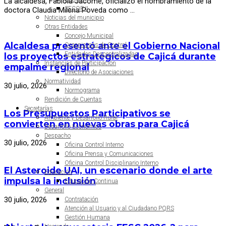
La alcaldesa, Fabiola Jácome, oficializó el nombramiento de la
SECOP II
doctora Claudia Milena Poveda como …
Noticias del municipio
Otras Entidades
Concejo Municipal
Alcaldesa presentó ante el Gobierno Nacional
Organismos de Control
Entidades Descentralizadas
los proyectos estratégicos de Cajicá durante
Instancias de Participación
empalme regional
Directorio de Asociaciones
Normatividad
30 julio, 2026
Normograma
Rendición de Cuentas
Secretarías
Los Presupuestos Participativos se
Ambiente y Desarrollo Rural
convierten en nuevas obras para Cajicá
Desarrollo Económico
Despacho
30 julio, 2026
Oficina Control Interno
Oficina Prensa y Comunicaciones
Oficina Control Disciplinario Interno
El Asteroide UAI, un escenario donde el arte
Educación
impulsa la inclusión
Educación Continua
General
30 julio, 2026
Contratación
Atención al Usuario y al Ciudadano PQRS
Gestión Humana