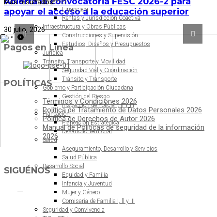
Abierta la convocatoria FESC 2026-2 para
Hacienda
Más resultados
Financiera
apoyar el acceso a la educación superior
Rentas y Jurisdicción Coactiva
Infraestructura y Obras Públicas
30 julio, 2026
Construcciones y Supervisión
Estudios, Diseños y Presupuestos
Pagos en Línea
Jurídica
Tránsito, Transporte y Movilidad
Seguridad Vial y Coordinación
Tránsito y Transporte
POLÍTICAS
Gobierno y Participación Ciudadana
Gestión del Riesgo
Términos y Condiciones 2026
Inspección de Policía I, II Y III
Política de Tratamiento de Datos Personales 2026
Planeación
Política de Derechos de Autor 2026
Planeación Estratégica
Manual de Políticas de seguridad de la información
Desarrollo Territorial
2026
Salud
Aseguramiento, Desarrollo y Servicios
Salud Pública
Desarrollo Social
SIGUÉNOS
Equidad y Familia
Infancia y Juventud
Mujer y Género
Comisaría de Familia I, ll y III
Seguridad y Convivencia