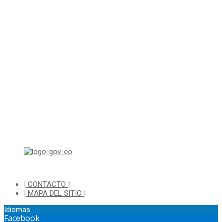
Línea Gratuita PBX 8837077 - Movil PQRs +57 3152378409
Línea Anticorrupción PBX 8837077 ext 14001
Correo electrónico: ventanillapqrs-alcaldia@cajica.gov.co
Correo para Notificaciones Judiciales:
sjurnotificaciones@cajica.gov.co
Horario de Atención:
Lunes a Jueves de 8:00 a.m a 1:00 p.m - 2:00 p.m a 5:30 p.m
Viernes de 8:00 a.m a 1:00 p.m - 2:00 p.m a 4:30 p.m
Horario de Atención Ventanilla Hacienda:
Lunes a Viernes de 8:00 a.m a 4:00 p.m - Jornada Continua
Horario de Atención Sisbén:
Lunes a Jueves de 8:00 am a 12:00 pm y de 2:00 pm a 4:00 pm.
Dirección: Transversal 5 a N° 3 - 140 sur Parque Luis Carlos Galan
(Bohio)
| CONTACTO |
| MAPA DEL SITIO |
Idiomas
Facebook