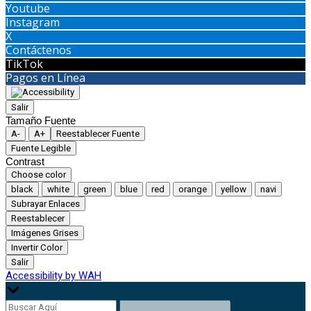
Youtube
Instagram
X
Contáctenos
TikTok
Pagos en Línea
Salir
Tamaño Fuente
A-
A+
Reestablecer Fuente
Fuente Legible
Contrast
Choose color
black
white
green
blue
red
orange
yellow
navi
Subrayar Enlaces
Reestablecer
Imágenes Grises
Invertir Color
Salir
Accessibility by WAH