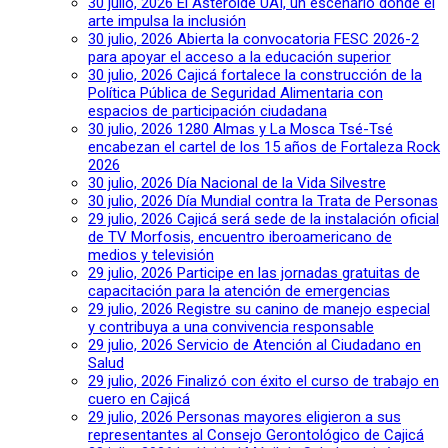
30 julio, 2026
El Asteroide UAI, un escenario donde el
arte impulsa la inclusión
30 julio, 2026
Abierta la convocatoria FESC 2026-2
para apoyar el acceso a la educación superior
30 julio, 2026
Cajicá fortalece la construcción de la
Política Pública de Seguridad Alimentaria con
espacios de participación ciudadana
30 julio, 2026
1280 Almas y La Mosca Tsé-Tsé
encabezan el cartel de los 15 años de Fortaleza Rock
2026
30 julio, 2026
Día Nacional de la Vida Silvestre
30 julio, 2026
Día Mundial contra la Trata de Personas
29 julio, 2026
Cajicá será sede de la instalación oficial
de TV Morfosis, encuentro iberoamericano de
medios y televisión
29 julio, 2026
Participe en las jornadas gratuitas de
capacitación para la atención de emergencias
29 julio, 2026
Registre su canino de manejo especial
y contribuya a una convivencia responsable
29 julio, 2026
Servicio de Atención al Ciudadano en
Salud
29 julio, 2026
Finalizó con éxito el curso de trabajo en
cuero en Cajicá
29 julio, 2026
Personas mayores eligieron a sus
representantes al Consejo Gerontológico de Cajicá