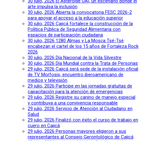
30 julio, 2026
El Asteroide UAI, un escenario donde el
arte impulsa la inclusión
30 julio, 2026
Abierta la convocatoria FESC 2026-2
para apoyar el acceso a la educación superior
30 julio, 2026
Cajicá fortalece la construcción de la
Política Pública de Seguridad Alimentaria con
espacios de participación ciudadana
30 julio, 2026
1280 Almas y La Mosca Tsé-Tsé
encabezan el cartel de los 15 años de Fortaleza Rock
2026
30 julio, 2026
Día Nacional de la Vida Silvestre
30 julio, 2026
Día Mundial contra la Trata de Personas
29 julio, 2026
Cajicá será sede de la instalación oficial
de TV Morfosis, encuentro iberoamericano de
medios y televisión
29 julio, 2026
Participe en las jornadas gratuitas de
capacitación para la atención de emergencias
29 julio, 2026
Registre su canino de manejo especial
y contribuya a una convivencia responsable
29 julio, 2026
Servicio de Atención al Ciudadano en
Salud
29 julio, 2026
Finalizó con éxito el curso de trabajo en
cuero en Cajicá
29 julio, 2026
Personas mayores eligieron a sus
representantes al Consejo Gerontológico de Cajicá