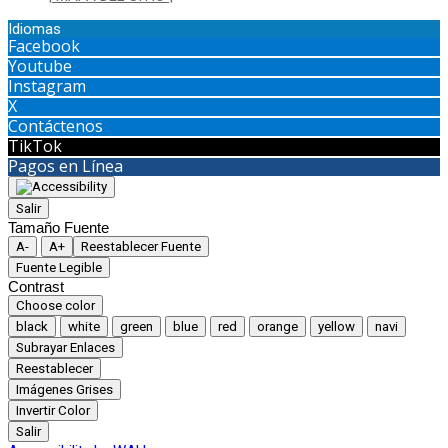
Idiomas
Facebook
Youtube
Instagram
X
Contáctenos
TikTok
Pagos en Línea
Salir
Tamaño Fuente
A-
A+
Reestablecer Fuente
Fuente Legible
Contrast
Choose color
black
white
green
blue
red
orange
yellow
navi
Subrayar Enlaces
Reestablecer
Imágenes Grises
Invertir Color
Salir