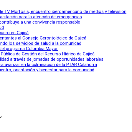
l de TV Morfosis, encuentro iberoamericano de medios y televisión
apacitación para la atención de emergencias
 contribuya a una convivencia responsable
ud
 cuero en Cajicá
entantes al Consejo Gerontológico de Cajicá
ndo los servicios de salud a la comunidad
lo del programa Colombia Mayor
a Pública de Gestión del Recurso Hídrico de Cajicá
ilidad a través de jornadas de oportunidades laborales
ra avanzar en la culminación de la PTAR Calahorra
entro, orientación y bienestar para la comunidad
az