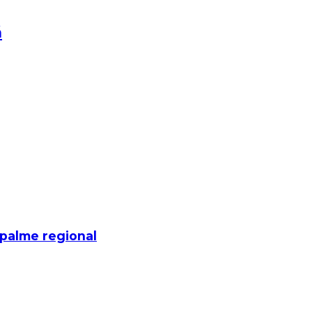
á
mpalme regional