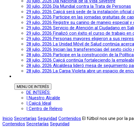
30 julio, 2026
Día Nacional de la Vida Silvestre
30 julio, 2026
Día Mundial contra la Trata de Personas
29 julio, 2026
Cajicá será sede de la instalación oficia
29 julio, 2026
Participe en las jornadas gratuitas de c
29 julio, 2026
Registre su canino de manejo especial y
29 julio, 2026
Servicio de Atención al Ciudadano en Sal
29 julio, 2026
Finalizó con éxito el curso de trabajo en
29 julio, 2026
Personas mayores eligieron a sus repres
28 julio, 2026
La Unidad Móvil de Salud continúa acerca
28 julio, 2026
Inician las transferencias del sexto cic
28 julio, 2026
Participe en la construcción de la Polític
28 julio, 2026
Cajicá continúa fortaleciendo la empleab
28 julio, 2026
Alcaldesa lideró mesa de seguimiento pa
28 julio, 2026
La Carpa Violeta abre un espacio de encu
MENU
DE INTERÉS
DE INTERÉS:
| Nuestro Alcalde
| Cajicá Ideal
| Centro de Relevo
Inicio
Secretarías
Seguridad
Contenidos
El fútbol nos une por la p
Contenidos
Secretarías
Seguridad