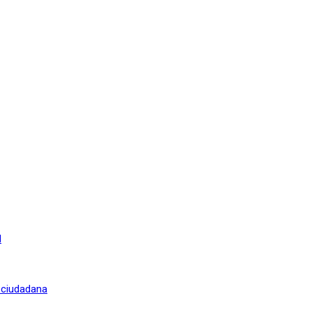
l
n ciudadana