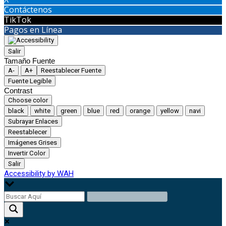
Contáctenos
TikTok
Pagos en Línea
Salir
Tamaño Fuente
A-
A+
Reestablecer Fuente
Fuente Legible
Contrast
Choose color
black
white
green
blue
red
orange
yellow
navi
Subrayar Enlaces
Reestablecer
Imágenes Grises
Invertir Color
Salir
Accessibility by WAH