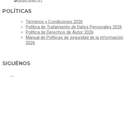
POLÍTICAS
Términos y Condiciones 2026
Política de Tratamiento de Datos Personales 2026
Política de Derechos de Autor 2026
Manual de Políticas de seguridad de la información
2026
SIGUÉNOS
ALCALDÍA MUNICIPAL DE CAJICÁ
Derechos Reservados ©Alcaldía de Cajicá- Política de Privacidad
Dirección Sede Principal: Calle 2 # 4-07
Línea Gratuita PBX 8837077 - Movil PQRs +57 3152378409
Línea Anticorrupción PBX 8837077 ext 14001
Correo electrónico: ventanillapqrs-alcaldia@cajica.gov.co