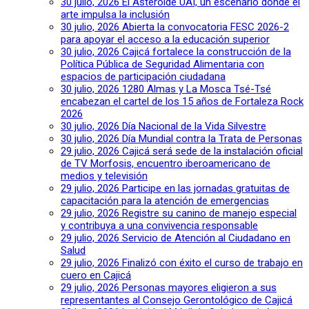
30 julio, 2026
El Asteroide UAI, un escenario donde el
arte impulsa la inclusión
30 julio, 2026
Abierta la convocatoria FESC 2026-2
para apoyar el acceso a la educación superior
30 julio, 2026
Cajicá fortalece la construcción de la
Política Pública de Seguridad Alimentaria con
espacios de participación ciudadana
30 julio, 2026
1280 Almas y La Mosca Tsé-Tsé
encabezan el cartel de los 15 años de Fortaleza Rock
2026
30 julio, 2026
Día Nacional de la Vida Silvestre
30 julio, 2026
Día Mundial contra la Trata de Personas
29 julio, 2026
Cajicá será sede de la instalación oficial
de TV Morfosis, encuentro iberoamericano de
medios y televisión
29 julio, 2026
Participe en las jornadas gratuitas de
capacitación para la atención de emergencias
29 julio, 2026
Registre su canino de manejo especial
y contribuya a una convivencia responsable
29 julio, 2026
Servicio de Atención al Ciudadano en
Salud
29 julio, 2026
Finalizó con éxito el curso de trabajo en
cuero en Cajicá
29 julio, 2026
Personas mayores eligieron a sus
representantes al Consejo Gerontológico de Cajicá