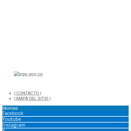
Correo para Notificaciones Judiciales:
sjurnotificaciones@cajica.gov.co
Horario de Atención:
Lunes a Jueves de 8:00 a.m a 1:00 p.m - 2:00 p.m a 5:30 p.m
Viernes de 8:00 a.m a 1:00 p.m - 2:00 p.m a 4:30 p.m
Horario de Atención Ventanilla Hacienda:
Lunes a Viernes de 8:00 a.m a 4:00 p.m - Jornada Continua
Horario de Atención Sisbén:
Lunes a Jueves de 8:00 am a 12:00 pm y de 2:00 pm a 4:00 pm.
Dirección: Transversal 5 a N° 3 - 140 sur Parque Luis Carlos Galan
(Bohio)
| CONTACTO |
| MAPA DEL SITIO |
Idiomas
Facebook
Youtube
Instagram
X