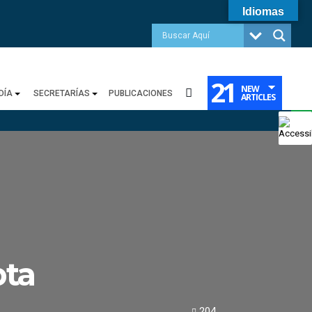
Idiomas
21
NEW
DÍA
SECRETARÍAS
PUBLICACIONES
ARTICLES
pta
204