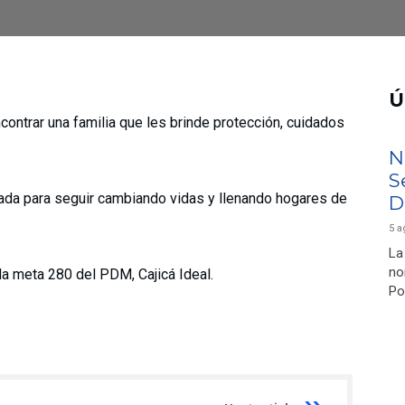
Ú
contrar una familia que les brinde protección, cuidados
N
S
ada para seguir cambiando vidas y llenando hogares de
D
5 a
La
no
a meta 280 del PDM, Cajicá Ideal.
Po