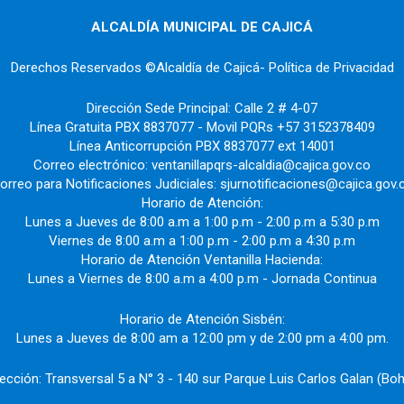
ALCALDÍA MUNICIPAL DE CAJICÁ
Derechos Reservados ©Alcaldía de Cajicá- Política de Privacidad
Dirección Sede Principal: Calle 2 # 4-07
Línea Gratuita PBX 8837077 - Movil PQRs +57 3152378409
Línea Anticorrupción PBX 8837077 ext 14001
Correo electrónico: ventanillapqrs-alcaldia@cajica.gov.co
orreo para Notificaciones Judiciales: sjurnotificaciones@cajica.gov.
Horario de Atención:
Lunes a Jueves de 8:00 a.m a 1:00 p.m - 2:00 p.m a 5:30 p.m
Viernes de 8:00 a.m a 1:00 p.m - 2:00 p.m a 4:30 p.m
Horario de Atención Ventanilla Hacienda:
Lunes a Viernes de 8:00 a.m a 4:00 p.m - Jornada Continua
Horario de Atención Sisbén:
Lunes a Jueves de 8:00 am a 12:00 pm y de 2:00 pm a 4:00 pm.
rección: Transversal 5 a N° 3 - 140 sur Parque Luis Carlos Galan (Boh