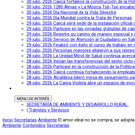
30 julio, 2026
Cajicá fortalece la construcción de la Po
30 julio, 2026
1280 Almas y La Mosca Tsé-Tsé encabeza
30 julio, 2026
Día Nacional de la Vida Silvestre
30 julio, 2026
Día Mundial contra la Trata de Personas
29 julio, 2026
Cajicá será sede de la instalación oficia
29 julio, 2026
Participe en las jornadas gratuitas de c
29 julio, 2026
Registre su canino de manejo especial y
29 julio, 2026
Servicio de Atención al Ciudadano en Sal
29 julio, 2026
Finalizó con éxito el curso de trabajo en
29 julio, 2026
Personas mayores eligieron a sus repres
28 julio, 2026
La Unidad Móvil de Salud continúa acerca
28 julio, 2026
Inician las transferencias del sexto cic
28 julio, 2026
Participe en la construcción de la Polític
28 julio, 2026
Cajicá continúa fortaleciendo la empleab
28 julio, 2026
Alcaldesa lideró mesa de seguimiento pa
28 julio, 2026
La Carpa Violeta abre un espacio de encu
MENU
DE INTERÉS
SECRETARÍA DE AMBIENTE Y DESARROLLO RURAL:
| Trámites y Servicios
Inicio
Secretarías
Ambiente
El amor ideal no se compra, se adopta
Ambiente
Contenidos
Secretarías