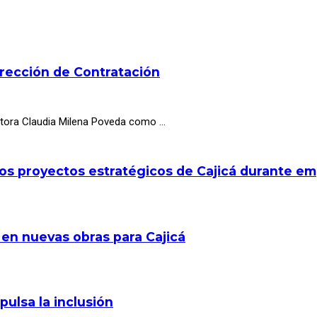
irección de Contratación
octora Claudia Milena Poveda como …
los proyectos estratégicos de Cajicá durante e
 en nuevas obras para Cajicá
pulsa la inclusión