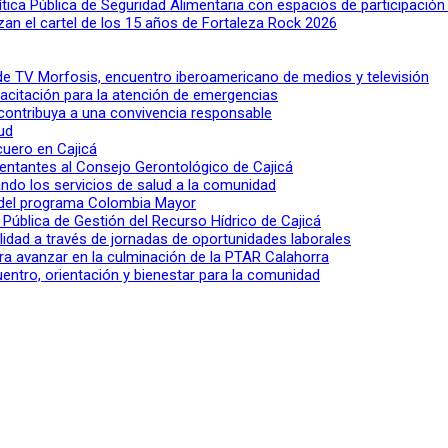
lítica Pública de Seguridad Alimentaria con espacios de participació
n el cartel de los 15 años de Fortaleza Rock 2026
l de TV Morfosis, encuentro iberoamericano de medios y televisión
apacitación para la atención de emergencias
 contribuya a una convivencia responsable
ud
 cuero en Cajicá
entantes al Consejo Gerontológico de Cajicá
ndo los servicios de salud a la comunidad
lo del programa Colombia Mayor
a Pública de Gestión del Recurso Hídrico de Cajicá
ilidad a través de jornadas de oportunidades laborales
ra avanzar en la culminación de la PTAR Calahorra
entro, orientación y bienestar para la comunidad