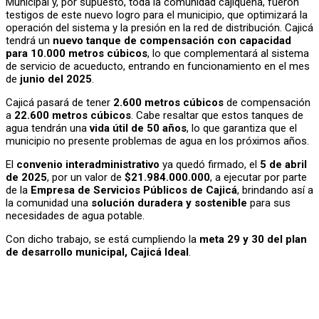
Municipal y, por supuesto, toda la comunidad cajiqueña, fueron
testigos de este nuevo logro para el municipio, que optimizará la
operación del sistema y la presión en la red de distribución. Cajicá
tendrá un
nuevo tanque de compensación con capacidad
para 10.000 metros cúbicos
, lo que complementará al sistema
de servicio de acueducto, entrando en funcionamiento en el mes
de
junio del 2025
.
Cajicá pasará de tener
2.600 metros cúbicos
de compensación
a
22.600 metros cúbicos
. Cabe resaltar que estos tanques de
agua tendrán una
vida útil de 50 años
, lo que garantiza que el
municipio no presente problemas de agua en los próximos años.
El
convenio interadministrativo
ya quedó firmado, el
5 de abril
de 2025
, por un valor de
$21.984.000.000
, a ejecutar por parte
de la
Empresa de Servicios Públicos de Cajicá
, brindando así a
la comunidad una
solución duradera y sostenible
para sus
necesidades de agua potable.
Con dicho trabajo, se está cumpliendo la
meta 29 y 30 del plan
de desarrollo municipal, Cajicá Ideal
.