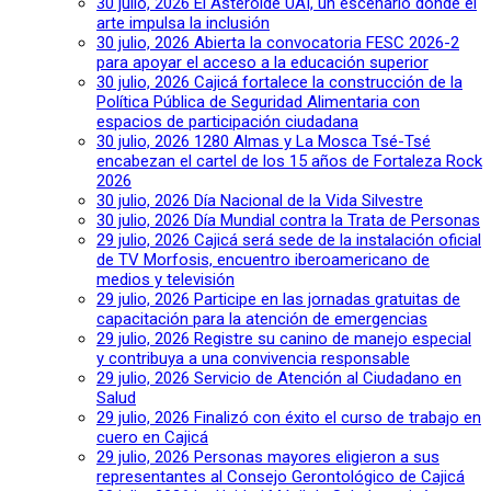
30 julio, 2026
El Asteroide UAI, un escenario donde el
arte impulsa la inclusión
30 julio, 2026
Abierta la convocatoria FESC 2026-2
para apoyar el acceso a la educación superior
30 julio, 2026
Cajicá fortalece la construcción de la
Política Pública de Seguridad Alimentaria con
espacios de participación ciudadana
30 julio, 2026
1280 Almas y La Mosca Tsé-Tsé
encabezan el cartel de los 15 años de Fortaleza Rock
2026
30 julio, 2026
Día Nacional de la Vida Silvestre
30 julio, 2026
Día Mundial contra la Trata de Personas
29 julio, 2026
Cajicá será sede de la instalación oficial
de TV Morfosis, encuentro iberoamericano de
medios y televisión
29 julio, 2026
Participe en las jornadas gratuitas de
capacitación para la atención de emergencias
29 julio, 2026
Registre su canino de manejo especial
y contribuya a una convivencia responsable
29 julio, 2026
Servicio de Atención al Ciudadano en
Salud
29 julio, 2026
Finalizó con éxito el curso de trabajo en
cuero en Cajicá
29 julio, 2026
Personas mayores eligieron a sus
representantes al Consejo Gerontológico de Cajicá