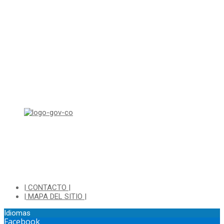
Horario de Atención:
Lunes a Jueves de 8:00 a.m a 1:00 p.m - 2:00 p.m a 5:30 p.m
Viernes de 8:00 a.m a 1:00 p.m - 2:00 p.m a 4:30 p.m
Horario de Atención Ventanilla Hacienda:
Lunes a Viernes de 8:00 a.m a 4:00 p.m - Jornada Continua
Horario de Atención Sisbén:
Lunes a Jueves de 8:00 am a 12:00 pm y de 2:00 pm a 4:00 pm.
Dirección: Transversal 5 a N° 3 - 140 sur Parque Luis Carlos Galan
(Bohio)
| CONTACTO |
| MAPA DEL SITIO |
Idiomas
Facebook