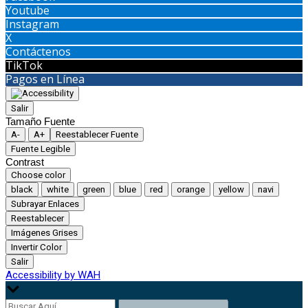
Youtube
Instagram
X
Contáctenos
TikTok
Pagos en Línea
Salir
Tamaño Fuente
A-
A+
Reestablecer Fuente
Fuente Legible
Contrast
Choose color
black
white
green
blue
red
orange
yellow
navi
Subrayar Enlaces
Reestablecer
Imágenes Grises
Invertir Color
Salir
Accessibility by WAH