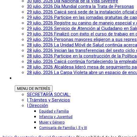
30 julio, 2026
Día Nacional de la Vida Silvestre
30 julio, 2026
Día Mundial contra la Trata de Personas
29 julio, 2026
Cajicá será sede de la instalación oficia
29 julio, 2026
Participe en las jornadas gratuitas de c
29 julio, 2026
Registre su canino de manejo especial y
29 julio, 2026
Servicio de Atención al Ciudadano en Sal
29 julio, 2026
Finalizó con éxito el curso de trabajo en
29 julio, 2026
Personas mayores eligieron a sus repres
28 julio, 2026
La Unidad Móvil de Salud continúa acerca
28 julio, 2026
Inician las transferencias del sexto cic
28 julio, 2026
Participe en la construcción de la Polític
28 julio, 2026
Cajicá continúa fortaleciendo la empleab
28 julio, 2026
Alcaldesa lideró mesa de seguimiento pa
28 julio, 2026
La Carpa Violeta abre un espacio de encu
MENU
DE INTERÉS
SECRETARÍA SOCIAL:
| Trámites y Servicios
| Dirección
Equidad y Familia
Infancia y Juventud
Mujer y Género
Comisaría de Familia I, ll y III