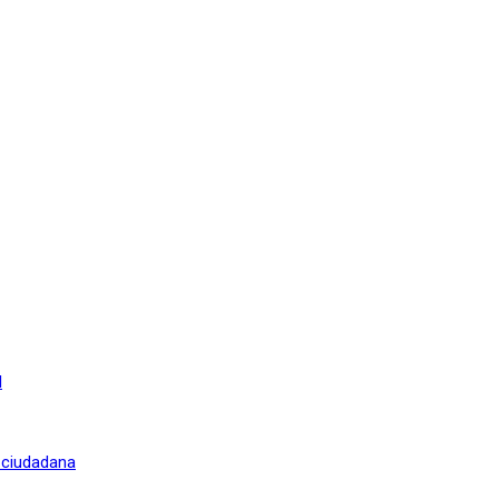
l
n ciudadana