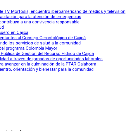
l de TV Morfosis, encuentro iberoamericano de medios y televisión
apacitación para la atención de emergencias
 contribuya a una convivencia responsable
ud
 cuero en Cajicá
entantes al Consejo Gerontológico de Cajicá
ndo los servicios de salud a la comunidad
lo del programa Colombia Mayor
a Pública de Gestión del Recurso Hídrico de Cajicá
ilidad a través de jornadas de oportunidades laborales
ra avanzar en la culminación de la PTAR Calahorra
entro, orientación y bienestar para la comunidad