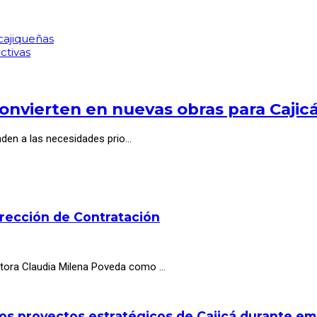
cajiqueñas
ctivas
onvierten en nuevas obras para Cajic
nden a las necesidades prio…
irección de Contratación
octora Claudia Milena Poveda como …
los proyectos estratégicos de Cajicá durante e