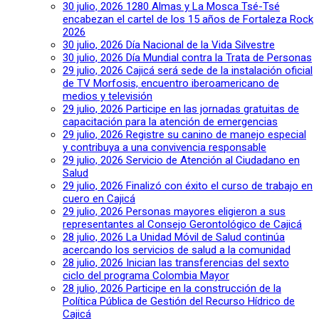
30 julio, 2026
1280 Almas y La Mosca Tsé-Tsé
encabezan el cartel de los 15 años de Fortaleza Rock
2026
30 julio, 2026
Día Nacional de la Vida Silvestre
30 julio, 2026
Día Mundial contra la Trata de Personas
29 julio, 2026
Cajicá será sede de la instalación oficial
de TV Morfosis, encuentro iberoamericano de
medios y televisión
29 julio, 2026
Participe en las jornadas gratuitas de
capacitación para la atención de emergencias
29 julio, 2026
Registre su canino de manejo especial
y contribuya a una convivencia responsable
29 julio, 2026
Servicio de Atención al Ciudadano en
Salud
29 julio, 2026
Finalizó con éxito el curso de trabajo en
cuero en Cajicá
29 julio, 2026
Personas mayores eligieron a sus
representantes al Consejo Gerontológico de Cajicá
28 julio, 2026
La Unidad Móvil de Salud continúa
acercando los servicios de salud a la comunidad
28 julio, 2026
Inician las transferencias del sexto
ciclo del programa Colombia Mayor
28 julio, 2026
Participe en la construcción de la
Política Pública de Gestión del Recurso Hídrico de
Cajicá