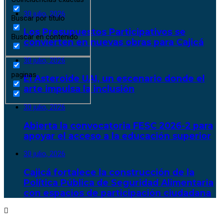
30 julio, 2026
Buscar por título
Los Presupuestos Participativos se
Buscar en contenido
convierten en nuevas obras para Cajicá
30 julio, 2026
paginas
El Asteroide UAI, un escenario donde el
arte impulsa la inclusión
30 julio, 2026
Abierta la convocatoria FESC 2026-2 para
apoyar el acceso a la educación superior
30 julio, 2026
Cajicá fortalece la construcción de la
Política Pública de Seguridad Alimentaria
con espacios de participación ciudadana