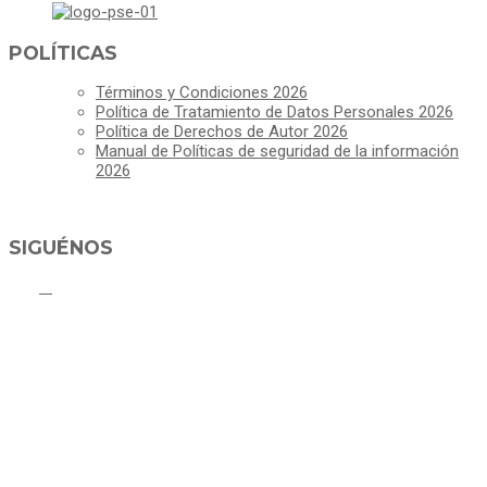
POLÍTICAS
Términos y Condiciones 2026
Política de Tratamiento de Datos Personales 2026
Política de Derechos de Autor 2026
Manual de Políticas de seguridad de la información
2026
SIGUÉNOS
ALCALDÍA MUNICIPAL DE CAJICÁ
Derechos Reservados ©Alcaldía de Cajicá- Política de Privacidad
Dirección Sede Principal: Calle 2 # 4-07
Línea Gratuita PBX 8837077 - Movil PQRs +57 3152378409
Línea Anticorrupción PBX 8837077 ext 14001