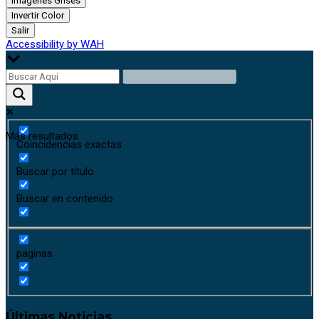
Imágenes Grises
Invertir Color
Salir
Accessibility by WAH
Más resultados
Coincidencias exactas
Buscar por título
Buscar en contenido
paginas
Últimas Noticias