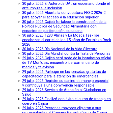
30 julio, 2026
El Asteroide UAI, un escenario donde el
arte impulsa la inclusión
30 julio, 2026
Abierta la convocatoria FESC 2026-2
para apoyar el acceso a la educación superior
30 julio, 2026
Cajicá fortalece la construcción de la
Política Pública de Seguridad Alimentaria con
espacios de participación ciudadana
30 julio, 2026
1280 Almas y La Mosca Tsé-Tsé
encabezan el cartel de los 15 años de Fortaleza Rock
2026
30 julio, 2026
Día Nacional de la Vida Silvestre
30 julio, 2026
Día Mundial contra la Trata de Personas
29 julio, 2026
Cajicá será sede de la instalación oficial
de TV Morfosis, encuentro iberoamericano de
medios y televisión
29 julio, 2026
Participe en las jornadas gratuitas de
capacitación para la atención de emergencias
29 julio, 2026
Registre su canino de manejo especial
y contribuya a una convivencia responsable
29 julio, 2026
Servicio de Atención al Ciudadano en
Salud
29 julio, 2026
Finalizó con éxito el curso de trabajo en
cuero en Cajicá
29 julio, 2026
Personas mayores eligieron a sus
representantes al Consejo Gerontológico de Cajicá