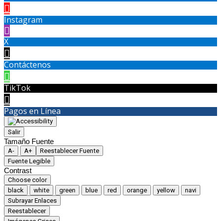
Instagram
X
Contáctenos
TikTok
Pagos en Línea
Salir
Tamaño Fuente
A-
A+
Reestablecer Fuente
Fuente Legible
Contrast
Choose color
black
white
green
blue
red
orange
yellow
navi
Subrayar Enlaces
Reestablecer