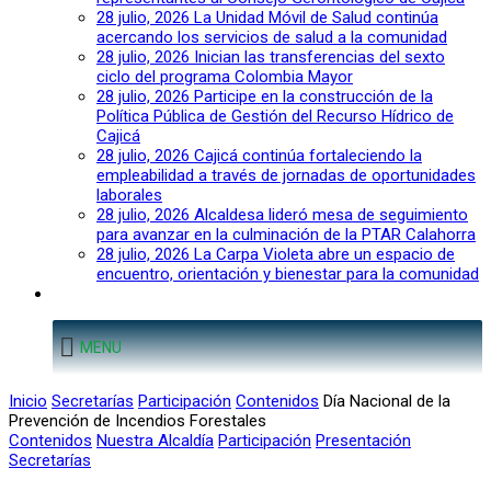
28 julio, 2026
La Unidad Móvil de Salud continúa
acercando los servicios de salud a la comunidad
28 julio, 2026
Inician las transferencias del sexto
ciclo del programa Colombia Mayor
28 julio, 2026
Participe en la construcción de la
Política Pública de Gestión del Recurso Hídrico de
Cajicá
28 julio, 2026
Cajicá continúa fortaleciendo la
empleabilidad a través de jornadas de oportunidades
laborales
28 julio, 2026
Alcaldesa lideró mesa de seguimiento
para avanzar en la culminación de la PTAR Calahorra
28 julio, 2026
La Carpa Violeta abre un espacio de
encuentro, orientación y bienestar para la comunidad
MENU
Inicio
Secretarías
Participación
Contenidos
Día Nacional de la
Prevención de Incendios Forestales
Contenidos
Nuestra Alcaldía
Participación
Presentación
Secretarías