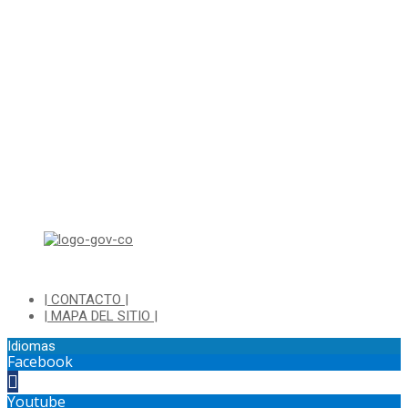
Correo electrónico: ventanillapqrs-alcaldia@cajica.gov.co
Correo para Notificaciones Judiciales:
sjurnotificaciones@cajica.gov.co
Horario de Atención:
Lunes a Jueves de 8:00 a.m a 1:00 p.m - 2:00 p.m a 5:30 p.m
Viernes de 8:00 a.m a 1:00 p.m - 2:00 p.m a 4:30 p.m
Horario de Atención Ventanilla Hacienda:
Lunes a Viernes de 8:00 a.m a 4:00 p.m - Jornada Continua
Horario de Atención Sisbén:
Lunes a Jueves de 8:00 am a 12:00 pm y de 2:00 pm a 4:00 pm.
Dirección: Transversal 5 a N° 3 - 140 sur Parque Luis Carlos Galan
(Bohio)
| CONTACTO |
| MAPA DEL SITIO |
Idiomas
Facebook
Youtube