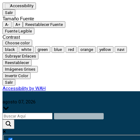
Salir
Tamaño Fuente
A-
A+
Reestablecer Fuente
Fuente Legible
Contrast
Choose color
black
white
green
blue
red
orange
yellow
navi
Subrayar Enlaces
Reestablecer
Imágenes Grises
Invertir Color
Salir
Accessibility by WAH
agosto 07, 2026