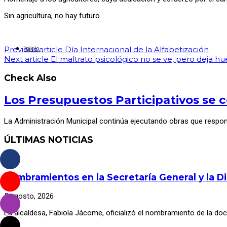
Sin agricultura, no hay futuro.
Previous article
Día Internacional de la Alfabetización
Inicio
Next article
El maltrato psicológico no se ve, pero deja hu
Check Also
Los Presupuestos Participativos se c
La Administración Municipal continúa ejecutando obras que respo
ÚLTIMAS NOTICIAS
Nombramientos en la Secretaría General y la D
5 agosto, 2026
La alcaldesa, Fabiola Jácome, oficializó el nombramiento de la d