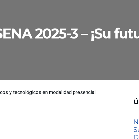
SENA 2025-3 – ¡Su fu
icos y tecnológicos en modalidad presencial.
Ú
N
S
D