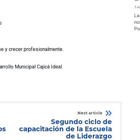
5 a
La
no
o
Po
se y crecer profesionalmente.
rollo Municipal Cajicá Ideal.
Next article
Segundo ciclo de
os
capacitación de la Escuela
de Liderazgo