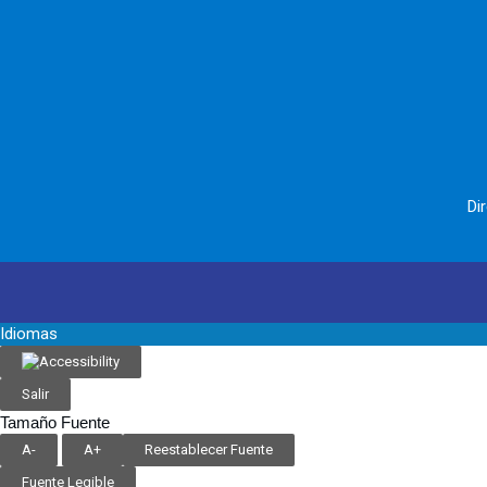
Di
Idiomas
Salir
Tamaño Fuente
A-
A+
Reestablecer Fuente
Fuente Legible