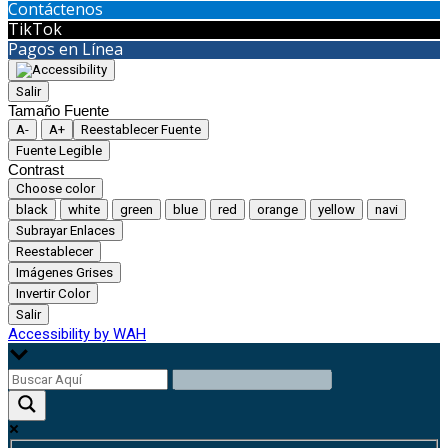
Contáctenos
TikTok
Pagos en Línea
Salir
Tamaño Fuente
A-
A+
Reestablecer Fuente
Fuente Legible
Contrast
Choose color
black
white
green
blue
red
orange
yellow
navi
Subrayar Enlaces
Reestablecer
Imágenes Grises
Invertir Color
Salir
Accessibility by WAH