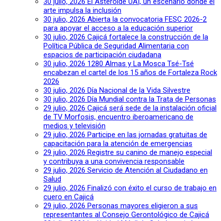
30 julio, 2026
El Asteroide UAI, un escenario donde el
arte impulsa la inclusión
30 julio, 2026
Abierta la convocatoria FESC 2026-2
para apoyar el acceso a la educación superior
30 julio, 2026
Cajicá fortalece la construcción de la
Política Pública de Seguridad Alimentaria con
espacios de participación ciudadana
30 julio, 2026
1280 Almas y La Mosca Tsé-Tsé
encabezan el cartel de los 15 años de Fortaleza Rock
2026
30 julio, 2026
Día Nacional de la Vida Silvestre
30 julio, 2026
Día Mundial contra la Trata de Personas
29 julio, 2026
Cajicá será sede de la instalación oficial
de TV Morfosis, encuentro iberoamericano de
medios y televisión
29 julio, 2026
Participe en las jornadas gratuitas de
capacitación para la atención de emergencias
29 julio, 2026
Registre su canino de manejo especial
y contribuya a una convivencia responsable
29 julio, 2026
Servicio de Atención al Ciudadano en
Salud
29 julio, 2026
Finalizó con éxito el curso de trabajo en
cuero en Cajicá
29 julio, 2026
Personas mayores eligieron a sus
representantes al Consejo Gerontológico de Cajicá