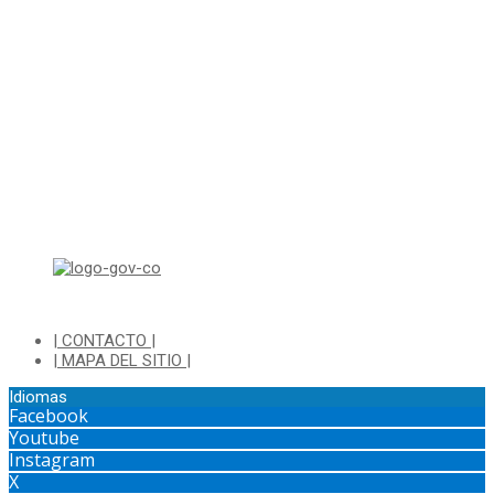
sjurnotificaciones@cajica.gov.co
Horario de Atención:
Lunes a Jueves de 8:00 a.m a 1:00 p.m - 2:00 p.m a 5:30 p.m
Viernes de 8:00 a.m a 1:00 p.m - 2:00 p.m a 4:30 p.m
Horario de Atención Ventanilla Hacienda:
Lunes a Viernes de 8:00 a.m a 4:00 p.m - Jornada Continua
Horario de Atención Sisbén:
Lunes a Jueves de 8:00 am a 12:00 pm y de 2:00 pm a 4:00 pm.
Dirección: Transversal 5 a N° 3 - 140 sur Parque Luis Carlos Galan
(Bohio)
| CONTACTO |
| MAPA DEL SITIO |
Idiomas
Facebook
Youtube
Instagram
X