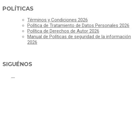
POLÍTICAS
Términos y Condiciones 2026
Política de Tratamiento de Datos Personales 2026
Política de Derechos de Autor 2026
Manual de Políticas de seguridad de la información
2026
SIGUÉNOS
ALCALDÍA MUNICIPAL DE CAJICÁ
Derechos Reservados ©Alcaldía de Cajicá- Política de Privacidad
Dirección Sede Principal: Calle 2 # 4-07
Línea Gratuita PBX 8837077 - Movil PQRs +57 3152378409
Línea Anticorrupción PBX 8837077 ext 14001
Correo electrónico: ventanillapqrs-alcaldia@cajica.gov.co
Correo para Notificaciones Judiciales: