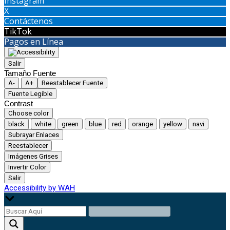
Instagram
X
Contáctenos
TikTok
Pagos en Línea
Salir
Tamaño Fuente
A-
A+
Reestablecer Fuente
Fuente Legible
Contrast
Choose color
black
white
green
blue
red
orange
yellow
navi
Subrayar Enlaces
Reestablecer
Imágenes Grises
Invertir Color
Salir
Accessibility by WAH