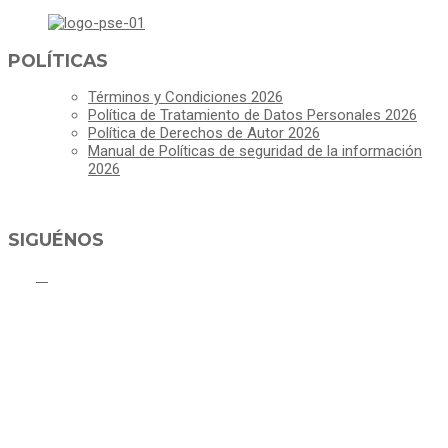
POLÍTICAS
Términos y Condiciones 2026
Política de Tratamiento de Datos Personales 2026
Política de Derechos de Autor 2026
Manual de Políticas de seguridad de la información
2026
SIGUÉNOS
ALCALDÍA MUNICIPAL DE CAJICÁ
Derechos Reservados ©Alcaldía de Cajicá- Política de Privacidad
Dirección Sede Principal: Calle 2 # 4-07
Línea Gratuita PBX 8837077 - Movil PQRs +57 3152378409
Línea Anticorrupción PBX 8837077 ext 14001