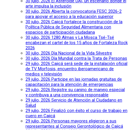
30 julio, 2026
El Asteroide UAI, un escenario donde el
arte impulsa la inclusión
30 julio, 2026
Abierta la convocatoria FESC 2026-2
para apoyar el acceso a la educación superior
30 julio, 2026
Cajicá fortalece la construcción de la
Política Pública de Seguridad Alimentaria con
espacios de participación ciudadana
30 julio, 2026
1280 Almas y La Mosca Tsé-Tsé
encabezan el cartel de los 15 años de Fortaleza Rock
2026
30 julio, 2026
Día Nacional de la Vida Silvestre
30 julio, 2026
Día Mundial contra la Trata de Personas
29 julio, 2026
Cajicá será sede de la instalación oficial
de TV Morfosis, encuentro iberoamericano de
medios y televisión
29 julio, 2026
Participe en las jornadas gratuitas de
capacitación para la atención de emergencias
29 julio, 2026
Registre su canino de manejo especial
y contribuya a una convivencia responsable
29 julio, 2026
Servicio de Atención al Ciudadano en
Salud
29 julio, 2026
Finalizó con éxito el curso de trabajo en
cuero en Cajicá
29 julio, 2026
Personas mayores eligieron a sus
representantes al Consejo Gerontológico de Cajicá