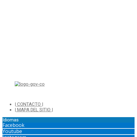
Correo electrónico: ventanillapqrs-alcaldia@cajica.gov.co
Correo para Notificaciones Judiciales:
sjurnotificaciones@cajica.gov.co
Horario de Atención:
Lunes a Jueves de 8:00 a.m a 1:00 p.m - 2:00 p.m a 5:30 p.m
Viernes de 8:00 a.m a 1:00 p.m - 2:00 p.m a 4:30 p.m
Horario de Atención Ventanilla Hacienda:
Lunes a Viernes de 8:00 a.m a 4:00 p.m - Jornada Continua
Horario de Atención Sisbén:
Lunes a Jueves de 8:00 am a 12:00 pm y de 2:00 pm a 4:00 pm.
Dirección: Transversal 5 a N° 3 - 140 sur Parque Luis Carlos Galan
(Bohio)
| CONTACTO |
| MAPA DEL SITIO |
Idiomas
Facebook
Youtube