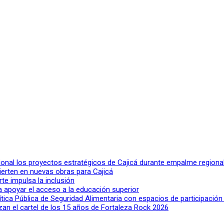
ional los proyectos estratégicos de Cajicá durante empalme regiona
ierten en nuevas obras para Cajicá
rte impulsa la inclusión
a apoyar el acceso a la educación superior
lítica Pública de Seguridad Alimentaria con espacios de participació
n el cartel de los 15 años de Fortaleza Rock 2026