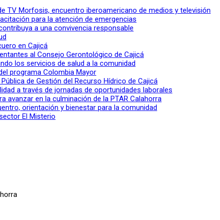
l de TV Morfosis, encuentro iberoamericano de medios y televisión
apacitación para la atención de emergencias
 contribuya a una convivencia responsable
ud
 cuero en Cajicá
entantes al Consejo Gerontológico de Cajicá
ndo los servicios de salud a la comunidad
lo del programa Colombia Mayor
a Pública de Gestión del Recurso Hídrico de Cajicá
ilidad a través de jornadas de oportunidades laborales
ra avanzar en la culminación de la PTAR Calahorra
entro, orientación y bienestar para la comunidad
sector El Misterio
horra