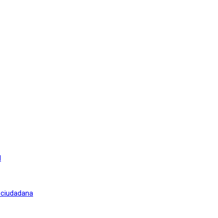
l
n ciudadana