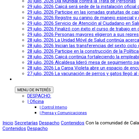
30 julio, 2026
Día Mundial contra la Trata de Personas
29 julio, 2026
Cajicá será sede de la instalación oficia
29 julio, 2026
Participe en las jornadas gratuitas de c
29 julio, 2026
Registre su canino de manejo especial y
29 julio, 2026
Servicio de Atención al Ciudadano en Sal
29 julio, 2026
Finalizó con éxito el curso de trabajo en
29 julio, 2026
Personas mayores eligieron a sus repres
28 julio, 2026
La Unidad Móvil de Salud continúa acerca
28 julio, 2026
Inician las transferencias del sexto cic
28 julio, 2026
Participe en la construcción de la Polític
28 julio, 2026
Cajicá continúa fortaleciendo la empleab
28 julio, 2026
Alcaldesa lideró mesa de seguimiento pa
28 julio, 2026
La Carpa Violeta abre un espacio de encu
27 julio, 2026
La vacunación de perros y gatos llegó al 
MENU
DE INTERÉS
DESPACHO:
| Oficina
| Control Interno
| Prensa y Comunicaciones
Inicio
Secretarías
Despacho
Contenidos
Con la comunidad de Cala
Contenidos
Despacho