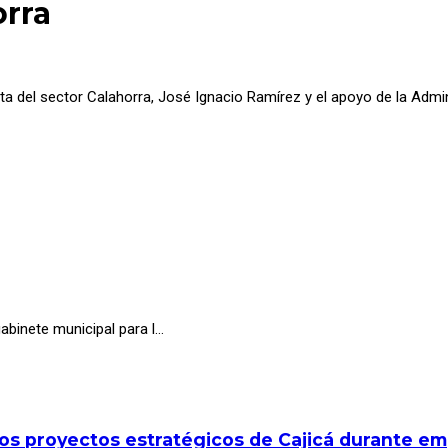
orra
unta del sector Calahorra, José Ignacio Ramírez y el apoyo de la Adm
abinete municipal para l…
los proyectos estratégicos de Cajicá durante e