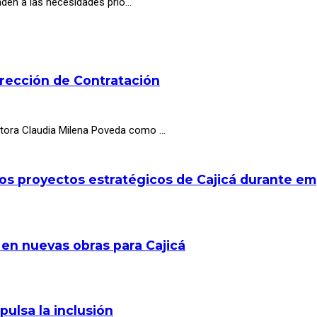
nden a las necesidades prio…
irección de Contratación
octora Claudia Milena Poveda como …
los proyectos estratégicos de Cajicá durante e
 en nuevas obras para Cajicá
pulsa la inclusión