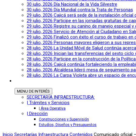
30 julio, 2026
Día Nacional de la Vida Silvestre
30 julio, 2026
Día Mundial contra la Trata de Personas
29 julio, 2026
Cajicá será sede de la instalación oficia
29 julio, 2026
Participe en las jornadas gratuitas de c
29 julio, 2026
Registre su canino de manejo especial y
29 julio, 2026
Servicio de Atención al Ciudadano en Sal
29 julio, 2026
Finalizó con éxito el curso de trabajo en
29 julio, 2026
Personas mayores eligieron a sus repres
28 julio, 2026
La Unidad Móvil de Salud continúa acerca
28 julio, 2026
Inician las transferencias del sexto cic
28 julio, 2026
Participe en la construcción de la Polític
28 julio, 2026
Cajicá continúa fortaleciendo la empleab
28 julio, 2026
Alcaldesa lideró mesa de seguimiento pa
28 julio, 2026
La Carpa Violeta abre un espacio de encu
MENU
DE INTERÉS
SECRETARÍA INFRAESTRUCTURA:
| Trámites y Servicios
| Área Operativa
| Dirección
Construcciones y Supervisión
Estudios, Diseños y Presupuestos
Inicio
Secretarías
Infraestructura
Contenidos
Comunicado oficial –