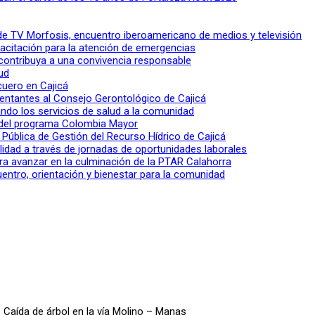
l de TV Morfosis, encuentro iberoamericano de medios y televisión
apacitación para la atención de emergencias
 contribuya a una convivencia responsable
ud
 cuero en Cajicá
entantes al Consejo Gerontológico de Cajicá
ndo los servicios de salud a la comunidad
lo del programa Colombia Mayor
a Pública de Gestión del Recurso Hídrico de Cajicá
ilidad a través de jornadas de oportunidades laborales
ra avanzar en la culminación de la PTAR Calahorra
entro, orientación y bienestar para la comunidad
 Caída de árbol en la vía Molino – Manas