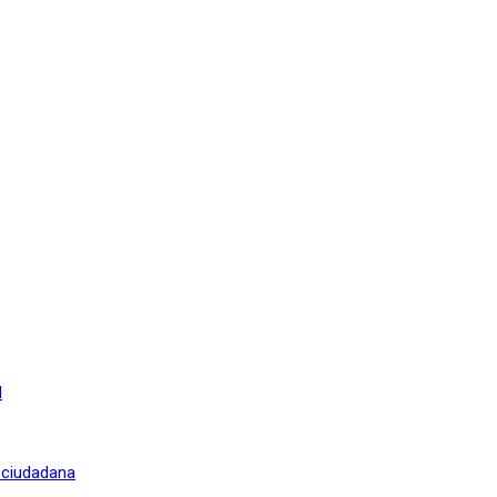
l
n ciudadana