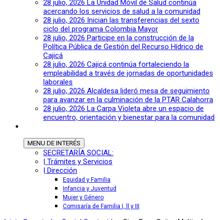
28 julio, 2026
La Unidad Móvil de Salud continúa
acercando los servicios de salud a la comunidad
28 julio, 2026
Inician las transferencias del sexto
ciclo del programa Colombia Mayor
28 julio, 2026
Participe en la construcción de la
Política Pública de Gestión del Recurso Hídrico de
Cajicá
28 julio, 2026
Cajicá continúa fortaleciendo la
empleabilidad a través de jornadas de oportunidades
laborales
28 julio, 2026
Alcaldesa lideró mesa de seguimiento
para avanzar en la culminación de la PTAR Calahorra
28 julio, 2026
La Carpa Violeta abre un espacio de
encuentro, orientación y bienestar para la comunidad
MENU
DE INTERÉS
SECRETARÍA SOCIAL:
| Trámites y Servicios
| Dirección
Equidad y Familia
Infancia y Juventud
Mujer y Género
Comisaría de Familia I, ll y III