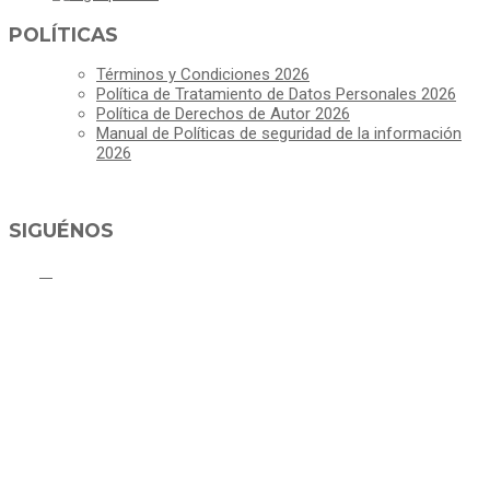
POLÍTICAS
Términos y Condiciones 2026
Política de Tratamiento de Datos Personales 2026
Política de Derechos de Autor 2026
Manual de Políticas de seguridad de la información
2026
SIGUÉNOS
ALCALDÍA MUNICIPAL DE CAJICÁ
Derechos Reservados ©Alcaldía de Cajicá- Política de Privacidad
Dirección Sede Principal: Calle 2 # 4-07
Línea Gratuita PBX 8837077 - Movil PQRs +57 3152378409
Línea Anticorrupción PBX 8837077 ext 14001
Correo electrónico: ventanillapqrs-alcaldia@cajica.gov.co