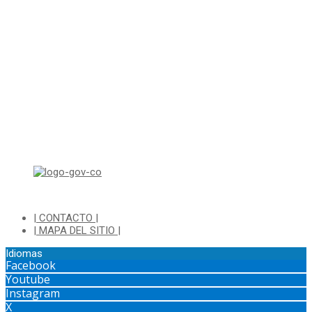
Correo para Notificaciones Judiciales:
sjurnotificaciones@cajica.gov.co
Horario de Atención:
Lunes a Jueves de 8:00 a.m a 1:00 p.m - 2:00 p.m a 5:30 p.m
Viernes de 8:00 a.m a 1:00 p.m - 2:00 p.m a 4:30 p.m
Horario de Atención Ventanilla Hacienda:
Lunes a Viernes de 8:00 a.m a 4:00 p.m - Jornada Continua
Horario de Atención Sisbén:
Lunes a Jueves de 8:00 am a 12:00 pm y de 2:00 pm a 4:00 pm.
Dirección: Transversal 5 a N° 3 - 140 sur Parque Luis Carlos Galan
(Bohio)
| CONTACTO |
| MAPA DEL SITIO |
Idiomas
Facebook
Youtube
Instagram
X