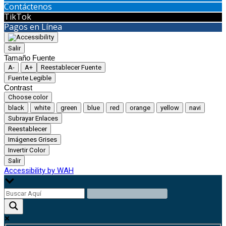
Contáctenos
TikTok
Pagos en Línea
Salir
Tamaño Fuente
A-
A+
Reestablecer Fuente
Fuente Legible
Contrast
Choose color
black
white
green
blue
red
orange
yellow
navi
Subrayar Enlaces
Reestablecer
Imágenes Grises
Invertir Color
Salir
Accessibility by WAH