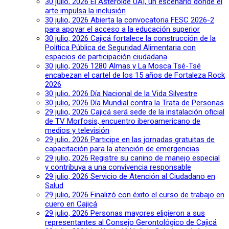
30 julio, 2026
El Asteroide UAI, un escenario donde el
arte impulsa la inclusión
30 julio, 2026
Abierta la convocatoria FESC 2026-2
para apoyar el acceso a la educación superior
30 julio, 2026
Cajicá fortalece la construcción de la
Política Pública de Seguridad Alimentaria con
espacios de participación ciudadana
30 julio, 2026
1280 Almas y La Mosca Tsé-Tsé
encabezan el cartel de los 15 años de Fortaleza Rock
2026
30 julio, 2026
Día Nacional de la Vida Silvestre
30 julio, 2026
Día Mundial contra la Trata de Personas
29 julio, 2026
Cajicá será sede de la instalación oficial
de TV Morfosis, encuentro iberoamericano de
medios y televisión
29 julio, 2026
Participe en las jornadas gratuitas de
capacitación para la atención de emergencias
29 julio, 2026
Registre su canino de manejo especial
y contribuya a una convivencia responsable
29 julio, 2026
Servicio de Atención al Ciudadano en
Salud
29 julio, 2026
Finalizó con éxito el curso de trabajo en
cuero en Cajicá
29 julio, 2026
Personas mayores eligieron a sus
representantes al Consejo Gerontológico de Cajicá