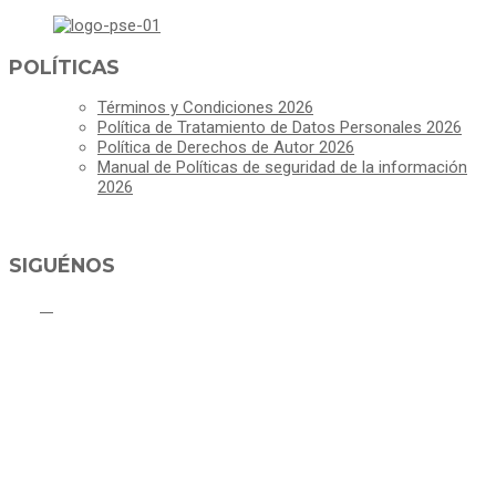
POLÍTICAS
Términos y Condiciones 2026
Política de Tratamiento de Datos Personales 2026
Política de Derechos de Autor 2026
Manual de Políticas de seguridad de la información
2026
SIGUÉNOS
ALCALDÍA MUNICIPAL DE CAJICÁ
Derechos Reservados ©Alcaldía de Cajicá- Política de Privacidad
Dirección Sede Principal: Calle 2 # 4-07
Línea Gratuita PBX 8837077 - Movil PQRs +57 3152378409
Línea Anticorrupción PBX 8837077 ext 14001