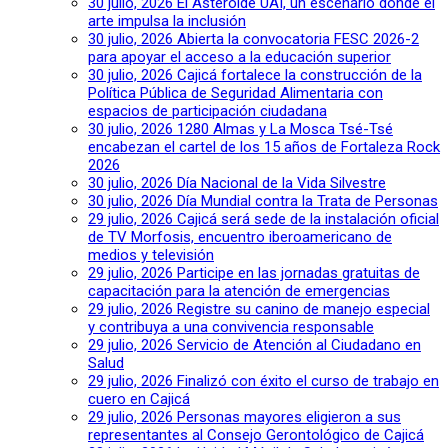
30 julio, 2026
El Asteroide UAI, un escenario donde el
arte impulsa la inclusión
30 julio, 2026
Abierta la convocatoria FESC 2026-2
para apoyar el acceso a la educación superior
30 julio, 2026
Cajicá fortalece la construcción de la
Política Pública de Seguridad Alimentaria con
espacios de participación ciudadana
30 julio, 2026
1280 Almas y La Mosca Tsé-Tsé
encabezan el cartel de los 15 años de Fortaleza Rock
2026
30 julio, 2026
Día Nacional de la Vida Silvestre
30 julio, 2026
Día Mundial contra la Trata de Personas
29 julio, 2026
Cajicá será sede de la instalación oficial
de TV Morfosis, encuentro iberoamericano de
medios y televisión
29 julio, 2026
Participe en las jornadas gratuitas de
capacitación para la atención de emergencias
29 julio, 2026
Registre su canino de manejo especial
y contribuya a una convivencia responsable
29 julio, 2026
Servicio de Atención al Ciudadano en
Salud
29 julio, 2026
Finalizó con éxito el curso de trabajo en
cuero en Cajicá
29 julio, 2026
Personas mayores eligieron a sus
representantes al Consejo Gerontológico de Cajicá