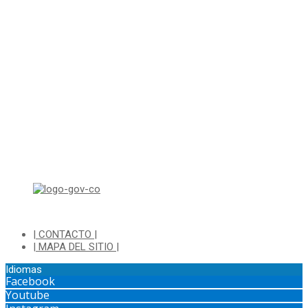
Correo electrónico: ventanillapqrs-alcaldia@cajica.gov.co
Correo para Notificaciones Judiciales:
sjurnotificaciones@cajica.gov.co
Horario de Atención:
Lunes a Jueves de 8:00 a.m a 1:00 p.m - 2:00 p.m a 5:30 p.m
Viernes de 8:00 a.m a 1:00 p.m - 2:00 p.m a 4:30 p.m
Horario de Atención Ventanilla Hacienda:
Lunes a Viernes de 8:00 a.m a 4:00 p.m - Jornada Continua
Horario de Atención Sisbén:
Lunes a Jueves de 8:00 am a 12:00 pm y de 2:00 pm a 4:00 pm.
Dirección: Transversal 5 a N° 3 - 140 sur Parque Luis Carlos Galan
(Bohio)
| CONTACTO |
| MAPA DEL SITIO |
Idiomas
Facebook
Youtube