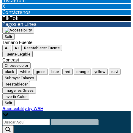
Instagram
X
Contáctenos
TikTok
Pagos en Línea
Salir
Tamaño Fuente
A-
A+
Reestablecer Fuente
Fuente Legible
Contrast
Choose color
black
white
green
blue
red
orange
yellow
navi
Subrayar Enlaces
Reestablecer
Imágenes Grises
Invertir Color
Salir
Accessibility by WAH