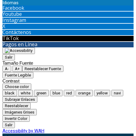
Idiomas
Facebook
Youtube
Instagram
X
Contáctenos
TikTok
Pagos en Línea
Salir
Tamaño Fuente
A-
A+
Reestablecer Fuente
Fuente Legible
Contrast
Choose color
black
white
green
blue
red
orange
yellow
navi
Subrayar Enlaces
Reestablecer
Imágenes Grises
Invertir Color
Salir
Accessibility by WAH