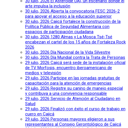
30 julio, 2026
El Asteroide UAI, un escenario donde el
arte impulsa la inclusión
30 julio, 2026
Abierta la convocatoria FESC 2026-2
para apoyar el acceso a la educación superior
30 julio, 2026
Cajicá fortalece la construcción de la
Política Pública de Seguridad Alimentaria con
espacios de participación ciudadana
30 julio, 2026
1280 Almas y La Mosca Tsé-Tsé
encabezan el cartel de los 15 años de Fortaleza Rock
2026
30 julio, 2026
Día Nacional de la Vida Silvestre
30 julio, 2026
Día Mundial contra la Trata de Personas
29 julio, 2026
Cajicá será sede de la instalación oficial
de TV Morfosis, encuentro iberoamericano de
medios y televisión
29 julio, 2026
Participe en las jornadas gratuitas de
capacitación para la atención de emergencias
29 julio, 2026
Registre su canino de manejo especial
y contribuya a una convivencia responsable
29 julio, 2026
Servicio de Atención al Ciudadano en
Salud
29 julio, 2026
Finalizó con éxito el curso de trabajo en
cuero en Cajicá
29 julio, 2026
Personas mayores eligieron a sus
representantes al Consejo Gerontológico de Cajicá