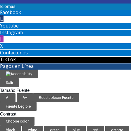
Idiomas
Facebook
Youtube
Instagram
X
Contáctenos
TikTok
Pagos en Línea
Salir
Tamaño Fuente
A-
A+
Reestablecer Fuente
Fuente Legible
Contrast
Choose color
black
white
green
blue
red
orange