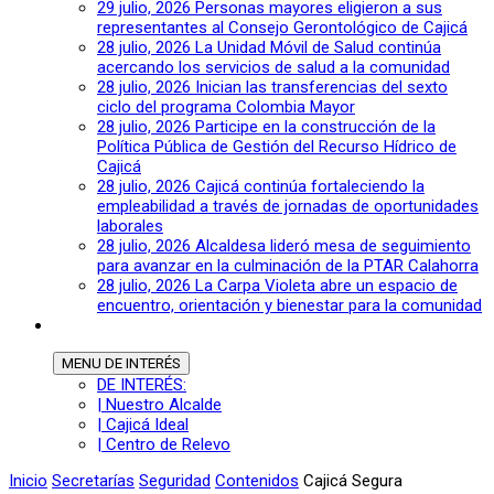
29 julio, 2026
Personas mayores eligieron a sus
representantes al Consejo Gerontológico de Cajicá
28 julio, 2026
La Unidad Móvil de Salud continúa
acercando los servicios de salud a la comunidad
28 julio, 2026
Inician las transferencias del sexto
ciclo del programa Colombia Mayor
28 julio, 2026
Participe en la construcción de la
Política Pública de Gestión del Recurso Hídrico de
Cajicá
28 julio, 2026
Cajicá continúa fortaleciendo la
empleabilidad a través de jornadas de oportunidades
laborales
28 julio, 2026
Alcaldesa lideró mesa de seguimiento
para avanzar en la culminación de la PTAR Calahorra
28 julio, 2026
La Carpa Violeta abre un espacio de
encuentro, orientación y bienestar para la comunidad
MENU
DE INTERÉS
DE INTERÉS:
| Nuestro Alcalde
| Cajicá Ideal
| Centro de Relevo
Inicio
Secretarías
Seguridad
Contenidos
Cajicá Segura