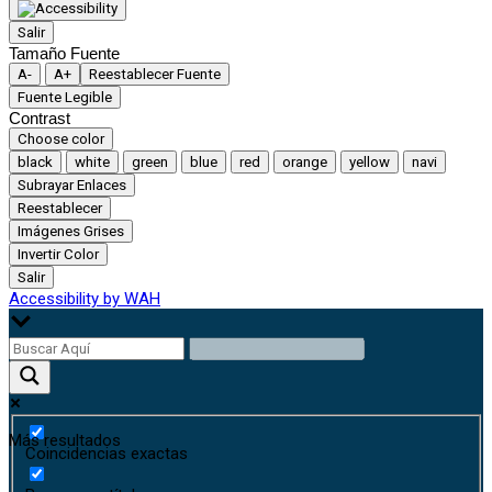
Salir
Tamaño Fuente
A-
A+
Reestablecer Fuente
Fuente Legible
Contrast
Choose color
black
white
green
blue
red
orange
yellow
navi
Subrayar Enlaces
Reestablecer
Imágenes Grises
Invertir Color
Salir
Accessibility by WAH
Más resultados
Coincidencias exactas