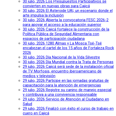
30 julio, 2026
Los Presupuestos Participativos se
convierten en nuevas obras para Cajicá
30 julio, 2026
El Asteroide UAI, un escenario donde el
arte impulsa la inclusión
30 julio, 2026
Abierta la convocatoria FESC 2026-2
para apoyar el acceso a la educación superior
30 julio, 2026
Cajicá fortalece la construcción de la
Política Pública de Seguridad Alimentaria con
espacios de participación ciudadana
30 julio, 2026
1280 Almas y La Mosca Tsé-Tsé
encabezan el cartel de los 15 años de Fortaleza Rock
2026
30 julio, 2026
Día Nacional de la Vida Silvestre
30 julio, 2026
Día Mundial contra la Trata de Personas
29 julio, 2026
Cajicá será sede de la instalación oficial
de TV Morfosis, encuentro iberoamericano de
medios y televisión
29 julio, 2026
Participe en las jornadas gratuitas de
capacitación para la atención de emergencias
29 julio, 2026
Registre su canino de manejo especial
y contribuya a una convivencia responsable
29 julio, 2026
Servicio de Atención al Ciudadano en
Salud
29 julio, 2026
Finalizó con éxito el curso de trabajo en
cuero en Cajicá