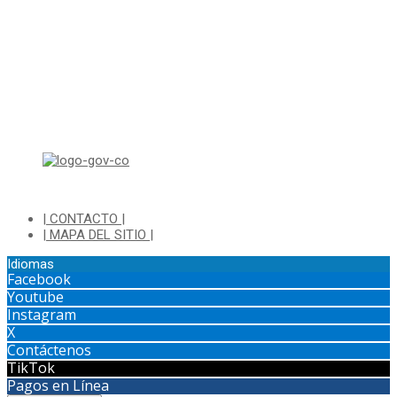
Viernes de 8:00 a.m a 1:00 p.m - 2:00 p.m a 4:30 p.m
Horario de Atención Ventanilla Hacienda:
Lunes a Viernes de 8:00 a.m a 4:00 p.m - Jornada Continua
Horario de Atención Sisbén:
Lunes a Jueves de 8:00 am a 12:00 pm y de 2:00 pm a 4:00 pm.
Dirección: Transversal 5 a N° 3 - 140 sur Parque Luis Carlos Galan
(Bohio)
| CONTACTO |
| MAPA DEL SITIO |
Idiomas
Facebook
Youtube
Instagram
X
Contáctenos
TikTok
Pagos en Línea