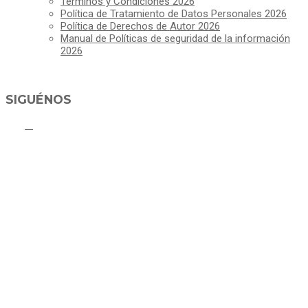
Términos y Condiciones 2026
Política de Tratamiento de Datos Personales 2026
Política de Derechos de Autor 2026
Manual de Políticas de seguridad de la información
2026
SIGUÉNOS
ALCALDÍA MUNICIPAL DE CAJICÁ
Derechos Reservados ©Alcaldía de Cajicá- Política de Privacidad
Dirección Sede Principal: Calle 2 # 4-07
Línea Gratuita PBX 8837077 - Movil PQRs +57 3152378409
Línea Anticorrupción PBX 8837077 ext 14001
Correo electrónico: ventanillapqrs-alcaldia@cajica.gov.co
Correo para Notificaciones Judiciales:
sjurnotificaciones@cajica.gov.co
Horario de Atención:
Lunes a Jueves de 8:00 a.m a 1:00 p.m - 2:00 p.m a 5:30 p.m