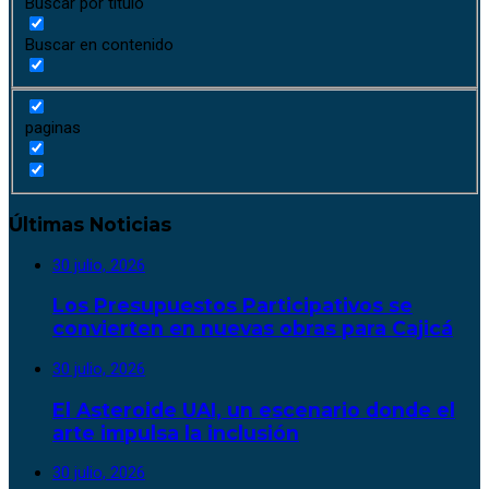
Buscar por título
Buscar en contenido
paginas
Últimas Noticias
30 julio, 2026
Los Presupuestos Participativos se
convierten en nuevas obras para Cajicá
30 julio, 2026
El Asteroide UAI, un escenario donde el
arte impulsa la inclusión
30 julio, 2026