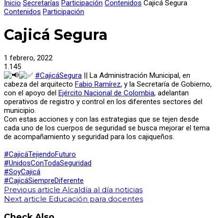
Inicio
Secretarías
Participación
Contenidos
Cajicá Segura
Contenidos
Participación
Cajicá Segura
1 febrero, 2022
1.145
#CajicáSegura
|| La Administración Municipal, en
cabeza del arquitecto
Fabio Ramírez
, y la Secretaría de Gobierno,
con el apoyo del
Ejército Nacional de Colombia
, adelantan
operativos de registro y control en los diferentes sectores del
municipio.
Con estas acciones y con las estrategias que se tejen desde
cada uno de los cuerpos de seguridad se busca mejorar el tema
de acompañamiento y seguridad para los cajiqueños.
#CajicáTejiendoFuturo
#UnidosConTodaSeguridad
#SoyCajicá
#CajicáSiempreDiferente
Previous article
Alcaldía al día noticias
Next article
Educación para docentes
Check Also