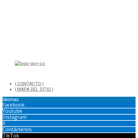
Lunes a Jueves de 8:00 a.m a 1:00 p.m - 2:00 p.m a 5:30 p.m
Viernes de 8:00 a.m a 1:00 p.m - 2:00 p.m a 4:30 p.m
Horario de Atención Ventanilla Hacienda:
Lunes a Viernes de 8:00 a.m a 4:00 p.m - Jornada Continua
Horario de Atención Sisbén:
Lunes a Jueves de 8:00 am a 12:00 pm y de 2:00 pm a 4:00 pm.
Dirección: Transversal 5 a N° 3 - 140 sur Parque Luis Carlos Galan
(Bohio)
| CONTACTO |
| MAPA DEL SITIO |
Idiomas
Facebook
Youtube
Instagram
X
Contáctenos
TikTok