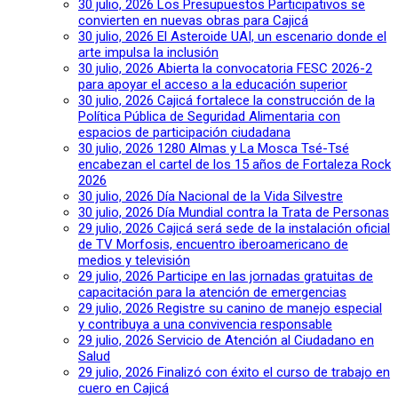
30 julio, 2026
Los Presupuestos Participativos se
convierten en nuevas obras para Cajicá
30 julio, 2026
El Asteroide UAI, un escenario donde el
arte impulsa la inclusión
30 julio, 2026
Abierta la convocatoria FESC 2026-2
para apoyar el acceso a la educación superior
30 julio, 2026
Cajicá fortalece la construcción de la
Política Pública de Seguridad Alimentaria con
espacios de participación ciudadana
30 julio, 2026
1280 Almas y La Mosca Tsé-Tsé
encabezan el cartel de los 15 años de Fortaleza Rock
2026
30 julio, 2026
Día Nacional de la Vida Silvestre
30 julio, 2026
Día Mundial contra la Trata de Personas
29 julio, 2026
Cajicá será sede de la instalación oficial
de TV Morfosis, encuentro iberoamericano de
medios y televisión
29 julio, 2026
Participe en las jornadas gratuitas de
capacitación para la atención de emergencias
29 julio, 2026
Registre su canino de manejo especial
y contribuya a una convivencia responsable
29 julio, 2026
Servicio de Atención al Ciudadano en
Salud
29 julio, 2026
Finalizó con éxito el curso de trabajo en
cuero en Cajicá