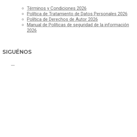
Términos y Condiciones 2026
Política de Tratamiento de Datos Personales 2026
Política de Derechos de Autor 2026
Manual de Políticas de seguridad de la información
2026
SIGUÉNOS
ALCALDÍA MUNICIPAL DE CAJICÁ
Derechos Reservados ©Alcaldía de Cajicá- Política de Privacidad
Dirección Sede Principal: Calle 2 # 4-07
Línea Gratuita PBX 8837077 - Movil PQRs +57 3152378409
Línea Anticorrupción PBX 8837077 ext 14001
Correo electrónico: ventanillapqrs-alcaldia@cajica.gov.co
Correo para Notificaciones Judiciales:
sjurnotificaciones@cajica.gov.co
Horario de Atención: