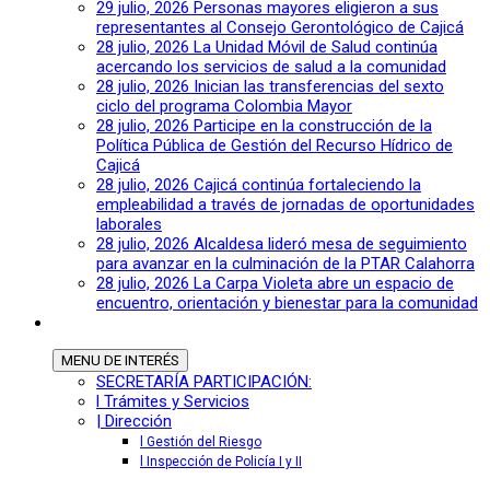
29 julio, 2026
Personas mayores eligieron a sus
representantes al Consejo Gerontológico de Cajicá
28 julio, 2026
La Unidad Móvil de Salud continúa
acercando los servicios de salud a la comunidad
28 julio, 2026
Inician las transferencias del sexto
ciclo del programa Colombia Mayor
28 julio, 2026
Participe en la construcción de la
Política Pública de Gestión del Recurso Hídrico de
Cajicá
28 julio, 2026
Cajicá continúa fortaleciendo la
empleabilidad a través de jornadas de oportunidades
laborales
28 julio, 2026
Alcaldesa lideró mesa de seguimiento
para avanzar en la culminación de la PTAR Calahorra
28 julio, 2026
La Carpa Violeta abre un espacio de
encuentro, orientación y bienestar para la comunidad
MENU
DE INTERÉS
SECRETARÍA PARTICIPACIÓN:
l Trámites y Servicios
| Dirección
l Gestión del Riesgo
l Inspección de Policía I y II