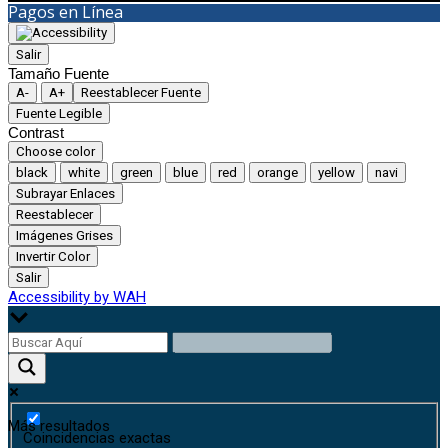
Pagos en Línea
Salir
Tamaño Fuente
A-
A+
Reestablecer Fuente
Fuente Legible
Contrast
Choose color
black
white
green
blue
red
orange
yellow
navi
Subrayar Enlaces
Reestablecer
Imágenes Grises
Invertir Color
Salir
Accessibility by WAH
Más resultados
Coincidencias exactas